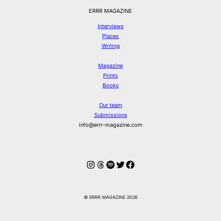
ERRR MAGAZINE
Interviews
Places
Writing
Magazine
Prints
Books
Our team
Submissions
info@errr-magazine.com
Instagram
Threads
Spotify
Twitter
Facebook
© ERRR MAGAZINE 2026