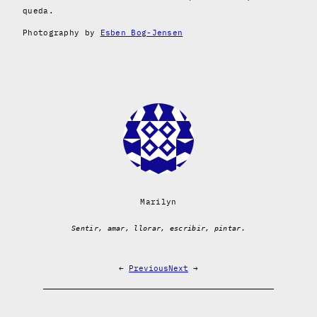
queda.
Photography by
Esben Bog-Jensen
Marilyn
Sentir, amar, llorar, escribir, pintar.
←
Previous
Next
→