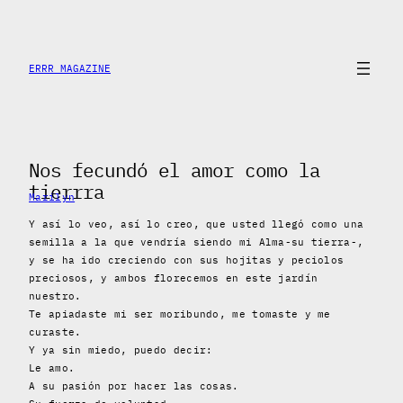
Skip
to
content
ERRR MAGAZINE
Nos fecundó el amor como la
tierrra
Marilyn
Y así lo veo, así lo creo, que usted llegó como una
semilla a la que vendría siendo mi Alma-su tierra-,
y se ha ido creciendo con sus hojitas y peciolos
preciosos, y ambos florecemos en este jardín
nuestro.
Te apiadaste mi ser moribundo, me tomaste y me
curaste.
Y ya sin miedo, puedo decir:
Le amo.
A su pasión por hacer las cosas.