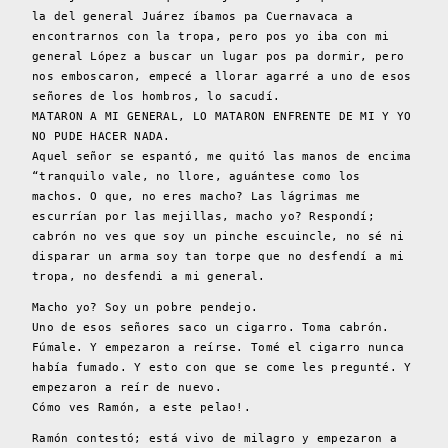
la del general Juárez íbamos pa Cuernavaca a
encontrarnos con la tropa, pero pos yo iba con mi
general López a buscar un lugar pos pa dormir, pero
nos emboscaron, empecé a llorar agarré a uno de esos
señores de los hombros, lo sacudí.
MATARON A MI GENERAL, LO MATARON ENFRENTE DE MI Y YO
NO PUDE HACER NADA.
Aquel señor se espantó, me quitó las manos de encima
“tranquilo vale, no llore, aguántese como los
machos. O que, no eres macho? Las lágrimas me
escurrían por las mejillas, macho yo? Respondí;
cabrón no ves que soy un pinche escuincle, no sé ni
disparar un arma soy tan torpe que no desfendí a mi
tropa, no desfendi a mi general.
Macho yo? Soy un pobre pendejo.
Uno de esos señores saco un cigarro. Toma cabrón.
Fúmale. Y empezaron a reírse. Tomé el cigarro nunca
había fumado. Y esto con que se come les pregunté. Y
empezaron a reír de nuevo.
Cómo ves Ramón, a este pelao!.
Ramón contestó; está vivo de milagro y empezaron a