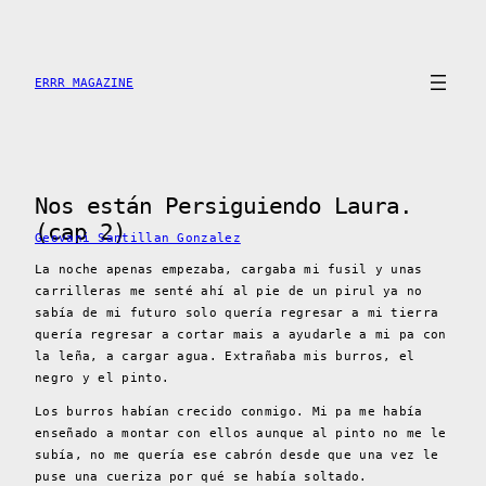
Skip
to
content
ERRR MAGAZINE
Nos están Persiguiendo Laura.
(cap 2)
Geovani Santillan Gonzalez
La noche apenas empezaba, cargaba mi fusil y unas
carrilleras me senté ahí al pie de un pirul ya no
sabía de mi futuro solo quería regresar a mi tierra
quería regresar a cortar mais a ayudarle a mi pa con
la leña, a cargar agua. Extrañaba mis burros, el
negro y el pinto.
Los burros habían crecido conmigo. Mi pa me había
enseñado a montar con ellos aunque al pinto no me le
subía, no me quería ese cabrón desde que una vez le
puse una cueriza por qué se había soltado.