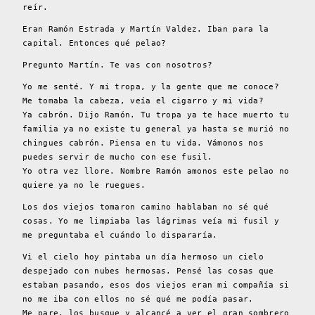
reír.
Eran Ramón Estrada y Martín Valdez. Iban para la
capital. Entonces qué pelao?
Pregunto Martín. Te vas con nosotros?
Yo me senté. Y mi tropa, y la gente que me conoce?
Me tomaba la cabeza, veía el cigarro y mi vida?
Ya cabrón. Dijo Ramón. Tu tropa ya te hace muerto tu
familia ya no existe tu general ya hasta se murió no
chingues cabrón. Piensa en tu vida. Vámonos nos
puedes servir de mucho con ese fusil.
Yo otra vez llore. Nombre Ramón amonos este pelao no
quiere ya no le ruegues.
Los dos viejos tomaron camino hablaban no sé qué
cosas. Yo me limpiaba las lágrimas veía mi fusil y
me preguntaba el cuándo lo dispararía.
Vi el cielo hoy pintaba un día hermoso un cielo
despejado con nubes hermosas. Pensé las cosas que
estaban pasando, esos dos viejos eran mi compañía si
no me iba con ellos no sé qué me podía pasar.
Me pare, los busque y alcancé a ver el gran sombrero