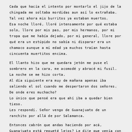
Cada que hacía el intento por montarlo el jijo de la
chingada me soltaba mordidas aun así lo extrañaba.
Tal vez ahora mis burritos ya estaban muertos.
Esa noche lloré, lloré intensamente por qué estaba
solo, llore por mis pas, por mis hermanos, por mi
tropa que me había dejado, por mi general, llore por
qué era un estúpido no sabía ni disparar era un
chamaco aunque a mí edad ya muchos traían hasta
cincuenta muertitos encima.
El llanto hizo que me quedara jetón me puse el
sombrero en la cara, me acomodé y abracé mi fusil.
La noche se me hizo corta.
Al día siguiente era muy de mañana apenas iba
saliendo el sol cuando me despertaron dos señores.
De onde eres muchacho?
Lo único que pensé era que ahí iba a quedar bien
tieso.
Les respondí. Señor vengo de Guanajuato de un
ranchito por allá de por Salamanca.
Entonces cabrón que andas haciendo por acá,
Guanajuato está requeté lejos? Le dije que venía con