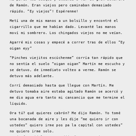
de Ramón. Eran viejos pero caminaban demasiado
rápido. “Ey viejos”! Espérenme!
Metí una de mis manos a un bolsillo y encontré el
cigarrillo que me habían dado. Levanté las manos
moví mi sombrero. Los chingados viejos no me veían.
Agarré mis cosas y empecé a correr tras de ellos “Ey
oigan eyy”
“Pinches viejitos escúchenme” corría tan rápido que
no sentía el suelo “oigan oigan” Martín me escucho y
se detuvo, de inmediato volteo a verme. Ramón se
detuvo más adelante.
Corrí demasiado hasta que llegue con Martín. Me
detuvo tomaba aire estaba agitado Ramón se acercó y
me dio agua era tanto mi cansancio que me termine el
líquido.
Ora tú? qué quieres cabrón? Me dijo Ramón. Yo tomé
una bocanada de aire y les dije “me quiero ir con
ustedes” quiero irme pos pa la capital con ustedes”
no quiero irme solo.