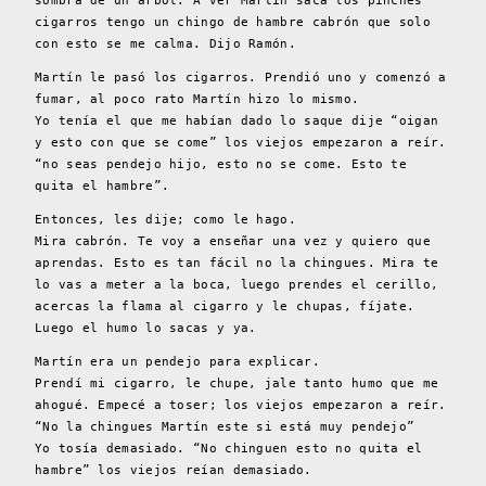
sombra de un árbol. A ver Martín saca los pinches
cigarros tengo un chingo de hambre cabrón que solo
con esto se me calma. Dijo Ramón.
Martín le pasó los cigarros. Prendió uno y comenzó a
fumar, al poco rato Martín hizo lo mismo.
Yo tenía el que me habían dado lo saque dije “oigan
y esto con que se come” los viejos empezaron a reír.
“no seas pendejo hijo, esto no se come. Esto te
quita el hambre”.
Entonces, les dije; como le hago.
Mira cabrón. Te voy a enseñar una vez y quiero que
aprendas. Esto es tan fácil no la chingues. Mira te
lo vas a meter a la boca, luego prendes el cerillo,
acercas la flama al cigarro y le chupas, fíjate.
Luego el humo lo sacas y ya.
Martín era un pendejo para explicar.
Prendí mi cigarro, le chupe, jale tanto humo que me
ahogué. Empecé a toser; los viejos empezaron a reír.
“No la chingues Martín este si está muy pendejo”
Yo tosía demasiado. “No chinguen esto no quita el
hambre” los viejos reían demasiado.