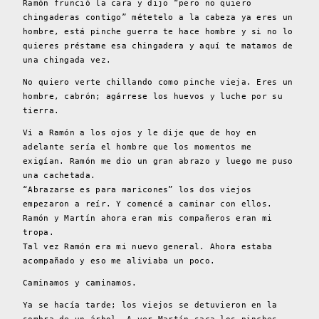
Ramón frunció la cara y dijo “pero no quiero
chingaderas contigo” métetelo a la cabeza ya eres un
hombre, está pinche guerra te hace hombre y si no lo
quieres préstame esa chingadera y aquí te matamos de
una chingada vez.
No quiero verte chillando como pinche vieja. Eres un
hombre, cabrón; agárrese los huevos y luche por su
tierra.
Vi a Ramón a los ojos y le dije que de hoy en
adelante sería el hombre que los momentos me
exigían. Ramón me dio un gran abrazo y luego me puso
una cachetada.
“Abrazarse es para maricones” los dos viejos
empezaron a reír. Y comencé a caminar con ellos.
Ramón y Martín ahora eran mis compañeros eran mi
tropa.
Tal vez Ramón era mi nuevo general. Ahora estaba
acompañado y eso me aliviaba un poco.
Caminamos y caminamos.
Ya se hacía tarde; los viejos se detuvieron en la