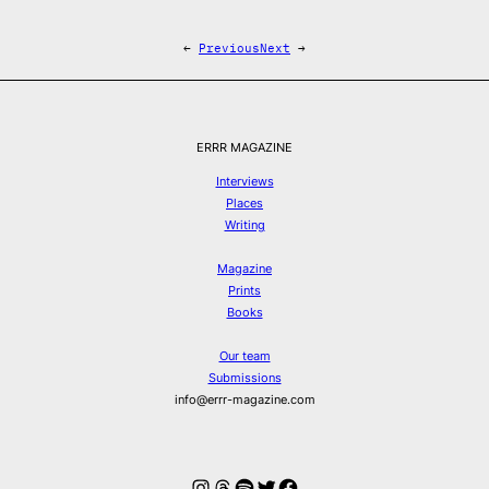
←
Previous
Next
→
ERRR MAGAZINE
Interviews
Places
Writing
Magazine
Prints
Books
Our team
Submissions
info@errr-magazine.com
Instagram
Threads
Spotify
Twitter
Facebook