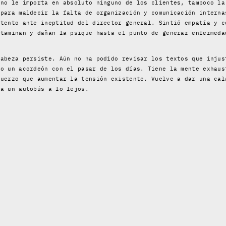
 no le importa en absoluto ninguno de los clientes, tampoco la
 para maldecir la falta de organización y comunicación interna
ntento ante ineptitud del director general. Sintió empatía y c
ntaminan y dañan la psique hasta el punto de generar enfermeda
cabeza persiste. Aún no ha podido revisar los textos que injus
mo un acordeón con el pasar de los días. Tiene la mente exhaus
fuerzo que aumentar la tensión existente. Vuelve a dar una cal
ha un autobús a lo lejos.