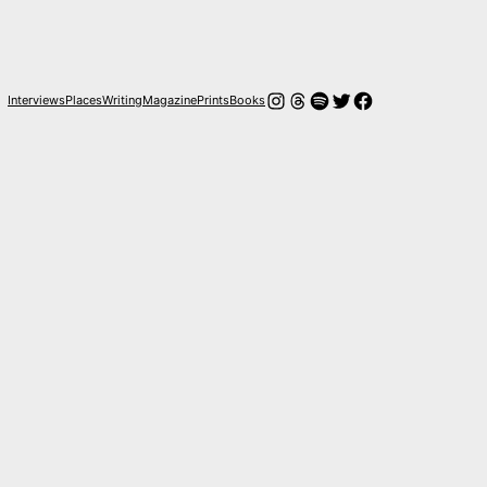
Instagram
Threads
Spotify
Twitter
Facebook
Interviews
Places
Writing
Magazine
Prints
Books