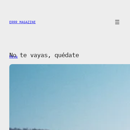
Skip
to
content
ERRR MAGAZINE
No te vayas, quédate
Rena