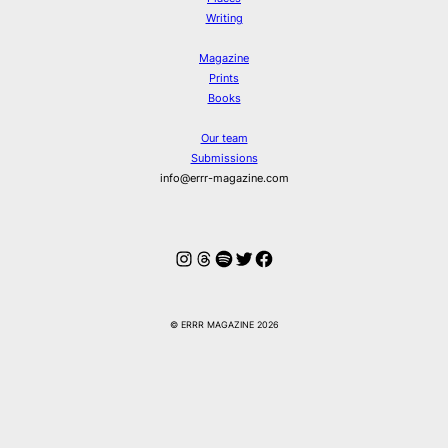
Writing
Magazine
Prints
Books
Our team
Submissions
info@errr-magazine.com
Instagram
Threads
Spotify
Twitter
Facebook
© ERRR MAGAZINE 2026