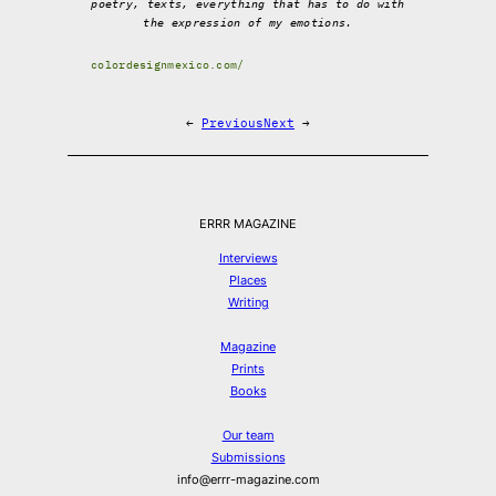
poetry, texts, everything that has to do with
the expression of my emotions.
colordesignmexico.com/
←
Previous
Next
→
ERRR MAGAZINE
Interviews
Places
Writing
Magazine
Prints
Books
Our team
Submissions
info@errr-magazine.com