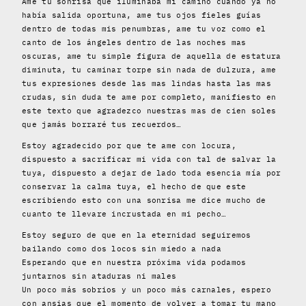
Ame tu sonrisa que iluminaba mi camino cuando ya no
había salida oportuna, ame tus ojos fieles guías
dentro de todas mis penumbras, ame tu voz como el
canto de los ángeles dentro de las noches mas
oscuras, ame tu simple figura de aquella de estatura
diminuta, tu caminar torpe sin nada de dulzura, ame
tus expresiones desde las mas lindas hasta las mas
crudas, sin duda te ame por completo, manifiesto en
este texto que agradezco nuestras mas de cien soles
que jamás borraré tus recuerdos…
Estoy agradecido por que te ame con locura,
dispuesto a sacrificar mi vida con tal de salvar la
tuya, dispuesto a dejar de lado toda esencia mía por
conservar la calma tuya, el hecho de que este
escribiendo esto con una sonrisa me dice mucho de
cuanto te llevare incrustada en mi pecho…
Estoy seguro de que en la eternidad seguiremos
bailando como dos locos sin miedo a nada
Esperando que en nuestra próxima vida podamos
juntarnos sin ataduras ni males
Un poco más sobrios y un poco más carnales, espero
con ansias que el momento de volver a tomar tu mano