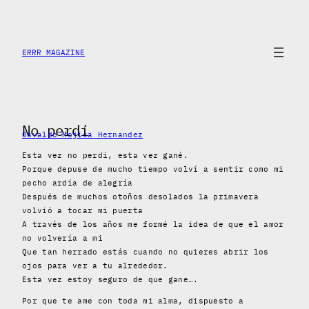
Skip
to
content
ERRR MAGAZINE
No perdí
Osvaldo Mojica Hernandez
Esta vez no perdí, esta vez gané.
Porque depuse de mucho tiempo volví a sentir como mi
pecho ardía de alegría
Después de muchos otoños desolados la primavera
volvió a tocar mi puerta
A través de los años me formé la idea de que el amor
no volvería a mi
Que tan herrado estás cuando no quieres abrir los
ojos para ver a tu alrededor.
Esta vez estoy seguro de que gane….
Por que te ame con toda mi alma, dispuesto a