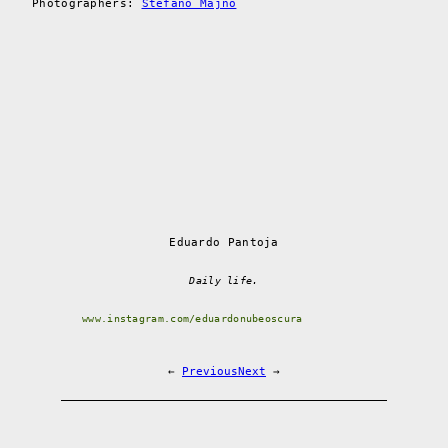
Photographers:
Stefano Majno
Eduardo Pantoja
Daily life.
www.instagram.com/eduardonubeoscura
←
Previous
Next
→