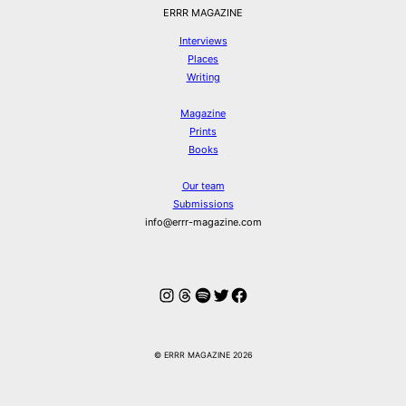
ERRR MAGAZINE
Interviews
Places
Writing
Magazine
Prints
Books
Our team
Submissions
info@errr-magazine.com
Instagram
Threads
Spotify
Twitter
Facebook
© ERRR MAGAZINE 2026