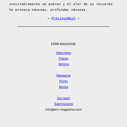
inevitablemente se pudren y el olor de su recuerdo
te provoca náuseas, profundas náuseas.
←
Previous
Next
→
ERRR MAGAZINE
Interviews
Places
Writing
Magazine
Prints
Books
Our team
Submissions
info@errr-magazine.com