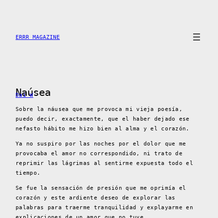
Skip
to
content
ERRR MAGAZINE
Naúsea
Dai W
Sobre la náusea que me provoca mi vieja poesía,
puedo decir, exactamente, que el haber dejado ese
nefasto hábito me hizo bien al alma y el corazón.
Ya no suspiro por las noches por el dolor que me
provocaba el amor no correspondido, ni trato de
reprimir las lágrimas al sentirme expuesta todo el
tiempo.
Se fue la sensación de presión que me oprimía el
corazón y este ardiente deseo de explorar las
palabras para traerme tranquilidad y explayarme en
explicaciones de un amor que no tuve.