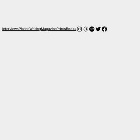
Instagram
Threads
Spotify
Twitter
Facebook
Interviews
Places
Writing
Magazine
Prints
Books