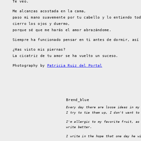
Te veo.
Me alcanzas acostada en la cama,
paso mi mano suavemente por tu cabello y lo entiendo to
cierro los ojos y duermo,
porque sé que me harás el amor abrazándome.
Siempre ha funcionado pensar en ti antes de dormir, así
¿Has visto mis piernas?
La cicatriz de tu amor se ha vuelto un suceso.
Photography by
Patricia Ruiz del Portal
Brend_blue
Every day there are loose ideas in my
I try to tie them up, I don't want to
I'm allergic to my favorite fruit, as
write better.
I write in the hope that one day he w