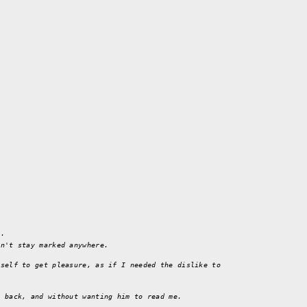
t.
on't stay marked anywhere.
yself to get pleasure, as if I needed the dislike to
s back, and without wanting him to read me.