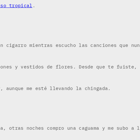
íso tropical
.
un cigarro mientras escucho las canciones que nun
cones y vestidos de flores. Desde que te fuiste, 
r, aunque me esté llevando la chingada.
za, otras noches compro una caguama y me subo a l