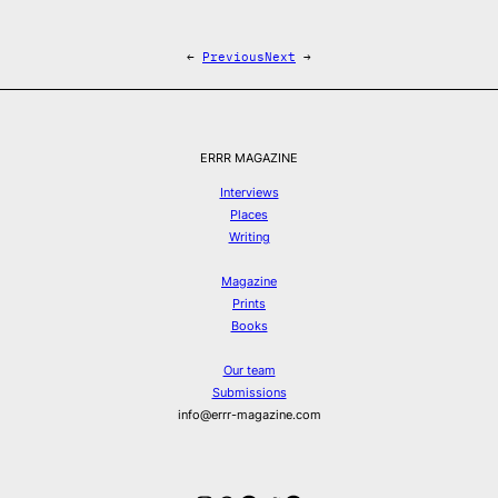
←
Previous
Next
→
ERRR MAGAZINE
Interviews
Places
Writing
Magazine
Prints
Books
Our team
Submissions
info@errr-magazine.com