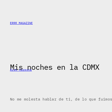
Skip
to
content
ERRR MAGAZINE
Mis noches en la CDMX
Alex Carmona
No me molesta hablar de ti, de lo que fuimo