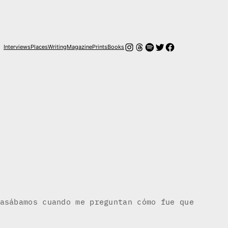
Instagram
Threads
Spotify
Twitter
Facebook
Interviews
Places
Writing
Magazine
Prints
Books
asábamos cuando me preguntan cómo fue que