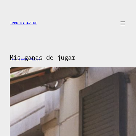
Skip
to
content
ERRR MAGAZINE
Mis ganas de jugar
Fernanda Parra