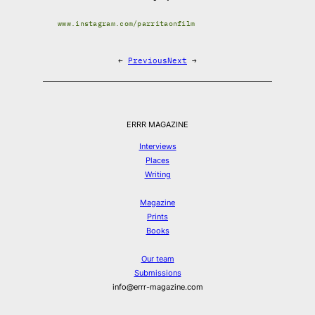
www.instagram.com/parritaonfilm
←
Previous
Next
→
ERRR MAGAZINE
Interviews
Places
Writing
Magazine
Prints
Books
Our team
Submissions
info@errr-magazine.com