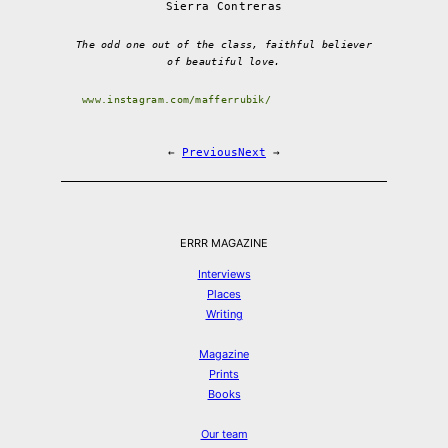
Sierra Contreras
The odd one out of the class, faithful believer
of beautiful love.
www.instagram.com/mafferrubik/
←
Previous
Next
→
ERRR MAGAZINE
Interviews
Places
Writing
Magazine
Prints
Books
Our team