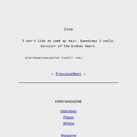
Zuza
I don't like to comb my hair. Sometimes I smile.
Survivor of the broken heart.
eterdepensamientos.tumblr.com/
←
Previous
Next
→
ERRR MAGAZINE
Interviews
Places
Writing
Magazine