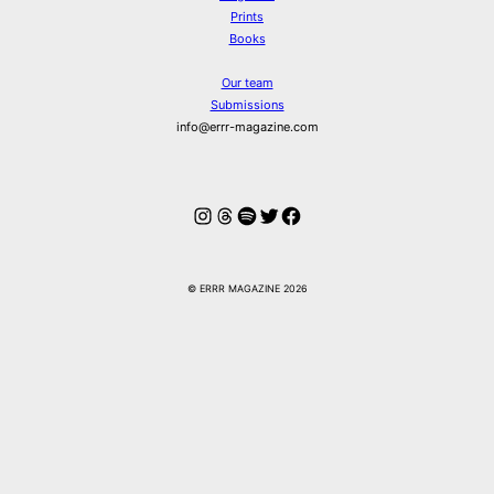
Prints
Books
Our team
Submissions
info@errr-magazine.com
Instagram
Threads
Spotify
Twitter
Facebook
© ERRR MAGAZINE 2026