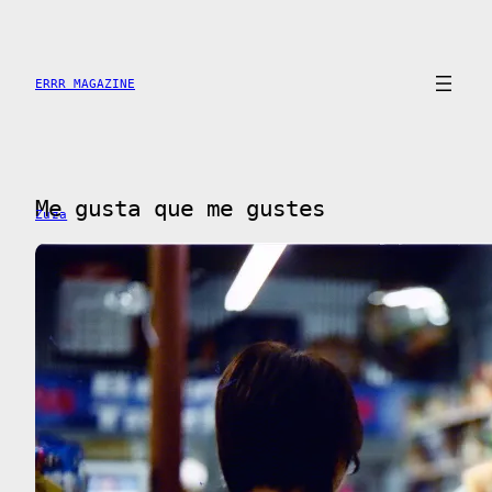
Skip
to
content
ERRR MAGAZINE
Me gusta que me gustes
Zuza