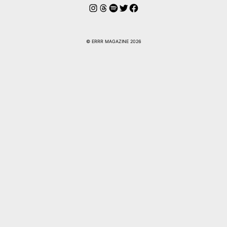
Instagram
Threads
Spotify
Twitter
Facebook
© ERRR MAGAZINE 2026