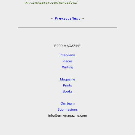
www.instagram.com/manucalvi/
←
Previous
Next
→
ERRR MAGAZINE
Interviews
Places
Writing
Magazine
Prints
Books
Our team
Submissions
info@errr-magazine.com