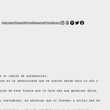
Instagram
Threads
Spotify
Twitter
Facebook
Interviews
Places
Writing
Magazine
Prints
Books
e un cúmulo de palabrerías.
ndo en la mediocridad que me acecha desde hace un año o
ijas de esta tierra que no hace más que germinar dolor,
y costumbres, de personas que no tienden a anclar más de