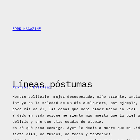
Skip
to
content
ERRR MAGAZINE
Líneas póstumas
Aránzazu Balcázar
Hombre solitario, mujer desesperada, niño errante, anci
Intuyo en la soledad de un día cualquiera, por ejemplo,
poco más de él, las cosas que debí haber hecho en vida.
Y digo en vida porque me siento más muerta que la piel 
delirio y uno que otro cuadro de utopía.
No sé qué pasa conmigo. Ayer le decía a madre que mi vi
siete días, de ruidos, de roces y reproches.