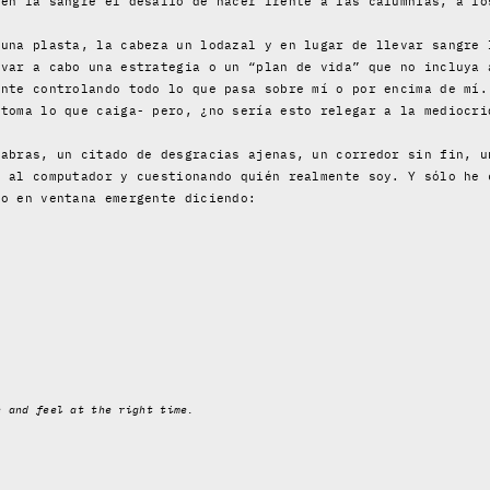
 en la sangre el desafío de hacer frente a las calumnias, a lo
 una plasta, la cabeza un lodazal y en lugar de llevar sangre 
evar a cabo una estrategia o un “plan de vida” que no incluya 
ente controlando todo lo que pasa sobre mí o por encima de mí.
 toma lo que caiga- pero, ¿no sería esto relegar a la mediocri
labras, un citado de desgracias ajenas, un corredor sin fin, u
e al computador y cuestionando quién realmente soy. Y sólo he 
so en ventana emergente diciendo:
e and feel at the right time.