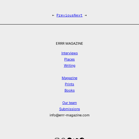
←
Previous
Next
→
ERRR MAGAZINE
Interviews
Places
Writing
Magazine
Prints
Books
Our team
Submissions
info@errr-magazine.com