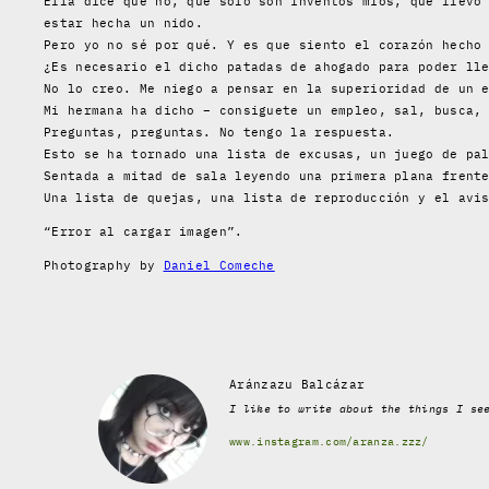
Ella dice que no, que sólo son inventos míos, que llevo
estar hecha un nido.
Pero yo no sé por qué. Y es que siento el corazón hecho
¿Es necesario el dicho patadas de ahogado para poder ll
No lo creo. Me niego a pensar en la superioridad de un 
Mi hermana ha dicho – consiguete un empleo, sal, busca,
Preguntas, preguntas. No tengo la respuesta.
Esto se ha tornado una lista de excusas, un juego de pa
Sentada a mitad de sala leyendo una primera plana frent
Una lista de quejas, una lista de reproducción y el avi
“Error al cargar imagen”.
Photography by
Daniel Comeche
Aránzazu Balcázar
I like to write about the things I se
www.instagram.com/aranza.zzz/