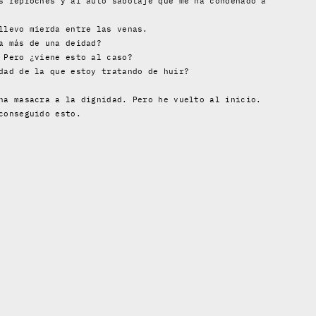
s reproches y al auto sabotaje que me ha condenado a
llevo mierda entre las venas.
a más de una deidad?
 Pero ¿viene esto al caso?
dad de la que estoy tratando de huir?
na masacra a la dignidad. Pero he vuelto al inicio.
conseguido esto.