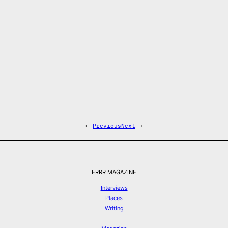
←
Previous
Next
→
ERRR MAGAZINE
Interviews
Places
Writing