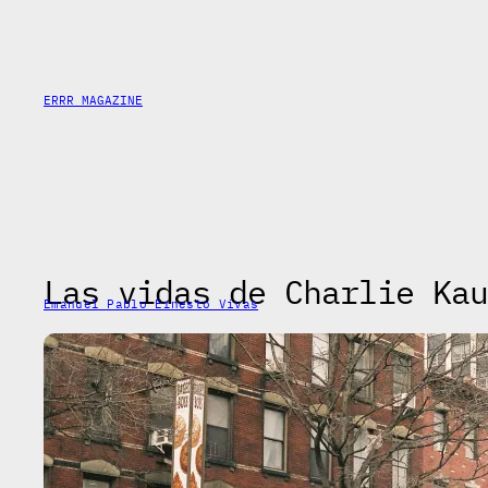
Skip
to
content
ERRR MAGAZINE
Las vidas de Charlie Kau
Emanuel Pablo Ernesto Vivas