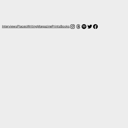
Instagram
Threads
Spotify
Twitter
Facebook
Interviews
Places
Writing
Magazine
Prints
Books