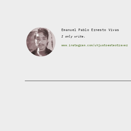
Emanuel Pablo Ernesto Vivas
I only write.
www.instagram.com/uhjustoesteotravez