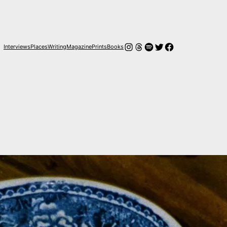
Instagram
Threads
Spotify
Twitter
Facebook
Interviews
Places
Writing
Magazine
Prints
Books