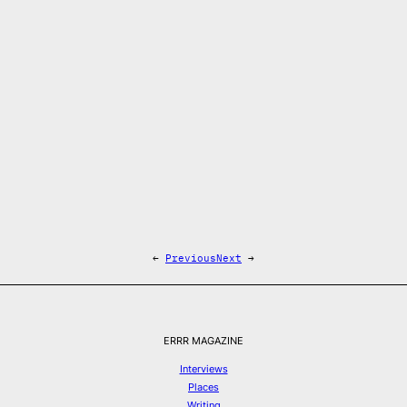
←
Previous
Next
→
ERRR MAGAZINE
Interviews
Places
Writing