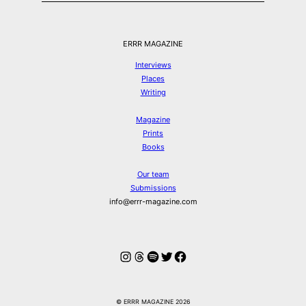
ERRR MAGAZINE
Interviews
Places
Writing
Magazine
Prints
Books
Our team
Submissions
info@errr-magazine.com
Instagram
Threads
Spotify
Twitter
Facebook
© ERRR MAGAZINE 2026