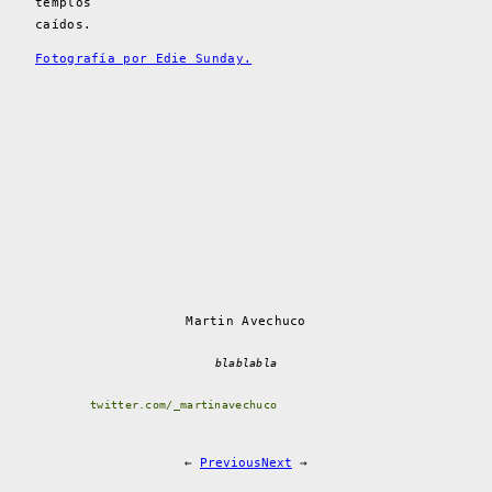
templos
caídos.
Fotografía por Edie Sunday.
Martin Avechuco
blablabla
twitter.com/_martinavechuco
←
Previous
Next
→