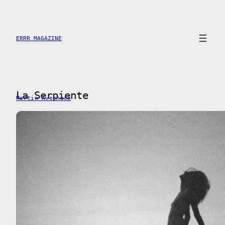
Skip
to
content
ERRR MAGAZINE
La Serpiente
Martin Avechuco