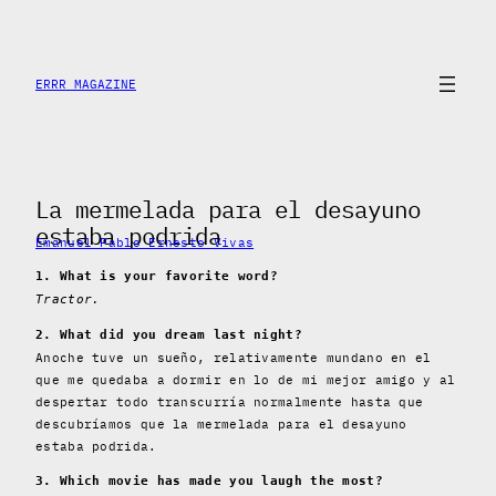
Skip
to
content
ERRR MAGAZINE
La mermelada para el desayuno
estaba podrida
Emanuel Pablo Ernesto Vivas
1. What is your favorite word?
Tractor.
2. What did you dream last night?
Anoche tuve un sueño, relativamente mundano en el
que me quedaba a dormir en lo de mi mejor amigo y al
despertar todo transcurría normalmente hasta que
descubríamos que la mermelada para el desayuno
estaba podrida.
3. Which movie has made you laugh the most?