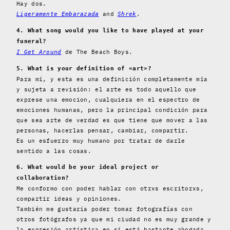
Hay dos.
and
.
Ligeramente Embarazada
Shrek
4. What song would you like to have played at your
funeral?
de The Beach Boys.
I Get Around
5. What is your definition of «art»?
Para mí, y esta es una definición completamente mía
y sujeta a revisión: el arte es todo aquello que
exprese una emocion, cualquiera en el espectro de
emociones humanas, pero la principal condición para
que sea arte de verdad es que tiene que mover a las
personas, hacerlas pensar, cambiar, compartir.
Es un esfuerzo muy humano por tratar de darle
sentido a las cosas.
6. What would be your ideal project or
collaboration?
Me conformo con poder hablar con otrxs escritorxs,
compartir ideas y opiniones.
También me gustaría poder tomar fotografías con
otros fotógrafos ya que mi ciudad no es muy grande y
la expresión artística en sí está bastante ahogada.