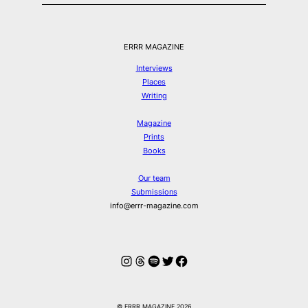
ERRR MAGAZINE
Interviews
Places
Writing
Magazine
Prints
Books
Our team
Submissions
info@errr-magazine.com
Instagram
Threads
Spotify
Twitter
Facebook
© ERRR MAGAZINE 2026