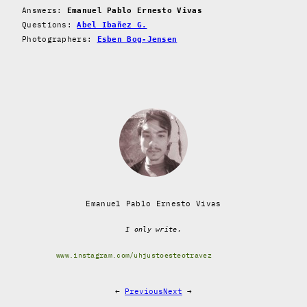
Answers:
Emanuel Pablo Ernesto Vivas
Questions:
Abel Ibañez G.
Photographers:
Esben Bog-Jensen
Emanuel Pablo Ernesto Vivas
I only write.
www.instagram.com/uhjustoesteotravez
←
Previous
Next
→