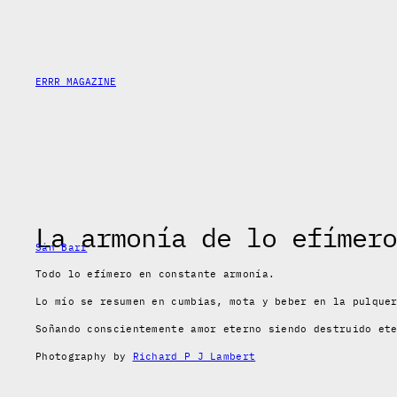
Skip
to
content
ERRR MAGAZINE
La armonía de lo efímero
Sán Barr
Todo lo efímero en constante armonía.
Lo mío se resumen en cumbias, mota y beber en la pulque
Soñando conscientemente amor eterno siendo destruido et
Photography by
Richard P J Lambert