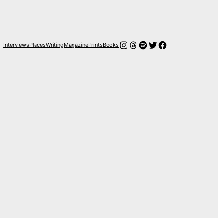
Instagram
Threads
Spotify
Twitter
Facebook
Interviews
Places
Writing
Magazine
Prints
Books