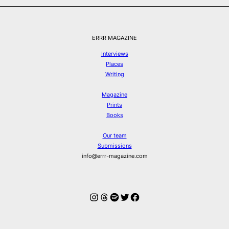
ERRR MAGAZINE
Interviews
Places
Writing
Magazine
Prints
Books
Our team
Submissions
info@errr-magazine.com
Instagram
Threads
Spotify
Twitter
Facebook