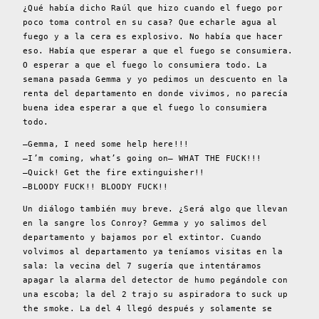
¿Qué había dicho Raúl que hizo cuando el fuego por
poco toma control en su casa? Que echarle agua al
fuego y a la cera es explosivo. No había que hacer
eso. Había que esperar a que el fuego se consumiera.
O esperar a que el fuego lo consumiera todo. La
semana pasada Gemma y yo pedimos un descuento en la
renta del departamento en donde vivimos, no parecía
buena idea esperar a que el fuego lo consumiera
todo.
–Gemma, I need some help here!!!
–I’m coming, what’s going on– WHAT THE FUCK!!!
–Quick! Get the fire extinguisher!!
–BLOODY FUCK!! BLOODY FUCK!!
Un diálogo también muy breve. ¿Será algo que llevan
en la sangre los Conroy? Gemma y yo salimos del
departamento y bajamos por el extintor. Cuando
volvimos al departamento ya teníamos visitas en la
sala: la vecina del 7 sugería que intentáramos
apagar la alarma del detector de humo pegándole con
una escoba; la del 2 trajo su aspiradora to suck up
the smoke. La del 4 llegó después y solamente se