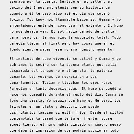
asomaba por la puerta. Sentado en el sillón, el
vecino del 8 nos entretenía con su historia de
cuando a él le pasó algo así el día que cocinó
tocino. You know how flammable bacon is. Gemma y yo
intentábamos entender cómo usar el extintor. El humo
no nos dejaba ver. El sol había dejado de brillar
para nosotros. Se nos vino la oscuridad total. Todo
parecía llegar al final pero hay cosas que en el
fondo siempre sabes: ese no era nuestro momento.
El instinto de supervivencia se activó y Gemma y yo
cubrimos la cocina con la espuma blanca que salía
disparada del tanque rojo al apretar la palanca
gigante. Las vecinas se regresaron a sus
departamentos. Tosían y llevaban los ojos rojos.
Parecían un tanto decepcionadas. El humo se quedó a
hacernos compañía durante el resto del día. Gemma se
tomó una siesta. Yo seguía con hambre. Me serví los
frijoles en un plato y descubrí que puedo
disfrutarlos también si están fríos. Desde el sillón
contemplaba la pared que tenía en frente: sobre
aquel lienzo, el humo había pintado un cuadro negro
que daba la impresión de que podría succionar todo