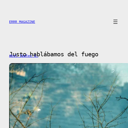
Skip
to
content
ERRR MAGAZINE
Justo hablábamos del fuego
Abel Ibañez G.