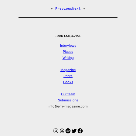
←
Previous
Next
→
ERRR MAGAZINE
Interviews
Places
Writing
Magazine
Prints
Books
Our team
Submissions
info@errr-magazine.com
Instagram
Threads
Spotify
Twitter
Facebook