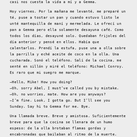
casi nos cuesta la vida a mí y a Gemma.
Hoy viernes. Por la mañana me levanté, me preparé un
té, puse a tostar un pan y cuando estuvo listo le
unté mantequilla de maní y mermelada. Le ofrecí un
pan a Gemma pero ella solamente desayuna café. Como
todos los días, desayuné solo. Quedaban frijoles del
día anterior y pensé en ellos. Había que
calentarlos. Prendí la estufa, puse una a olla sobre
la parrilla y eché aceite de coco en la olla. Una
cucharada. Sonó el teléfono. Salí de la cocina, me
senté en sillón y miré el teléfono: Michael Conroy.
Es raro que mi suegro me marque.
–Hello, Mike! How you doing?
–Oh, sorry Abel, I must’ve called you by mistake.
–Oh, no worries, mate. How are you anyways?
–I’m fine. Look, I gotta go. But I’ll see you
Sunday. Say hi to Gemma for me. Bye.
Una llamada breve. Breve y amistosa. Suficientemente
breve para que la cocina se llenara de un humo
espeso: de la olla brotaban flamas gordas y
encabronadas que bailaban al ritmo de la muerte.