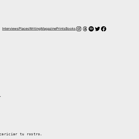
Instagram
Threads
Spotify
Twitter
Facebook
Interviews
Places
Writing
Magazine
Prints
Books
.
cariciar tu rostro.