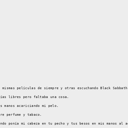
s mismas películas de siempre y otras escuchando B
lack S
abbath
días libres pero faltaba una cosa.
us manos acariciando mi pelo.
tre perfume y tabaco.
ando ponía mi cabeza en tu pecho y tus besos en mis manos al a