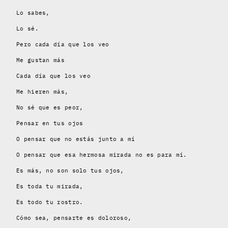
Lo sabes,
Lo sé.
Pero cada día que los veo
Me gustan más
Cada día que los veo
Me hieren más,
No sé que es peor,
Pensar en tus ojos
O pensar que no estás junto a mí
O pensar que esa hermosa mirada no es para mí.
Es más, no son solo tus ojos,
Es toda tu mirada,
Es todo tu rostro.
Cómo sea, pensarte es doloroso,