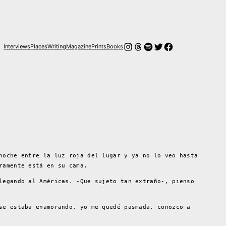
Instagram
Threads
Spotify
Twitter
Facebook
Interviews
Places
Writing
Magazine
Prints
Books
noche entre la luz roja del lugar y ya no lo veo hasta
ramente está en su cama.
legando al Américas. -Que sujeto tan extraño-, pienso
se estaba enamorando, yo me quedé pasmada, conozco a