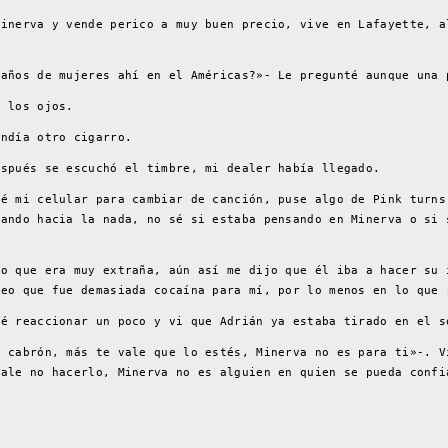
Minerva y vende perico a muy buen precio, vive en Lafayette, a
baños de mujeres ahí en el Américas?»- Le pregunté aunque una 
n los ojos.
endía otro cigarro.
espués se escuchó el timbre, mi dealer había llegado.
mé mi celular para cambiar de canción, puse algo de Pink turns
rando hacia la nada, no sé si estaba pensando en Minerva o si 
ro que era muy extraña, aún así me dijo que él iba a hacer su 
reo que fue demasiada cocaína para mí, por lo menos en lo que 
ré reaccionar un poco y vi que Adrián ya estaba tirado en el s
o cabrón, más te vale que lo estés, Minerva no es para ti»-. V
vale no hacerlo, Minerva no es alguien en quien se pueda confi