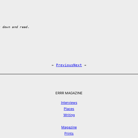
t down and read.
←
Previous
Next
→
ERRR MAGAZINE
Interviews
Places
Writing
Magazine
Prints