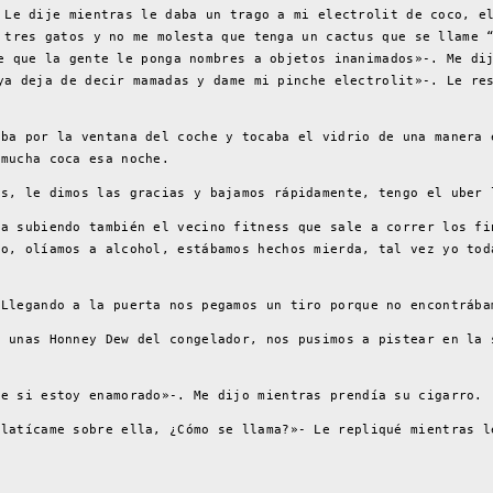
 Le dije mientras le daba un trago a mi electrolit de coco, e
 tres gatos y no me molesta que tenga un cactus que se llame 
e que la gente le ponga nombres a objetos inanimados»-. Me di
ya deja de decir mamadas y dame mi pinche electrolit»-. Le re
aba por la ventana del coche y tocaba el vidrio de una manera 
 mucha coca esa noche.
os, le dimos las gracias y bajamos rápidamente, tengo el uber 
ía subiendo también el vecino fitness que sale a correr los fi
ho, olíamos a alcohol, estábamos hechos mierda, tal vez yo tod
 Llegando a la puerta nos pegamos un tiro porque no encontrába
ó unas Honney Dew del congelador, nos pusimos a pistear en la 
ue si estoy enamorado»-. Me dijo mientras prendía su cigarro.
platícame sobre ella, ¿Cómo se llama?»- Le repliqué mientras l