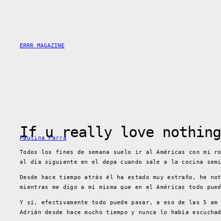
Skip
to
content
ERRR MAGAZINE
If u really love nothing
Paulina Parra
Todos los fines de semana suelo ir al Américas con mi r
al día siguiente en el depa cuando sale a la cocina sem
Desde hace tiempo atrás él ha estado muy extraño, he no
mientras me digo a mí misma que en el Américas todo pue
Y sí, efectivamente todo puede pasar, a eso de las 5 am
Adrián desde hace mucho tiempo y nunca lo había escucha