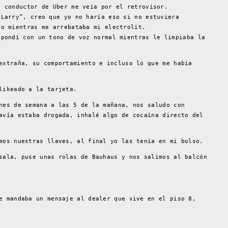
l conductor de Uber me veía por el retrovisor.
“Larry”, creo que yo no haría eso si no estuviera
jo mientras me arrebataba mi electrolit.
spondí con un tono de voz normal mientras le limpiaba la
extraña, su comportamiento e incluso lo que me había
likeado a la tarjeta.
nes de semana a las 5 de la mañana, nos saludo con
avía estaba drogada, inhalé algo de cocaína directo del
mos nuestras llaves, al final yo las tenía en mi bolso.
sala, puse unas rolas de Bauhaus y nos salimos al balcón
e mandaba un mensaje al dealer que vive en el piso 8,