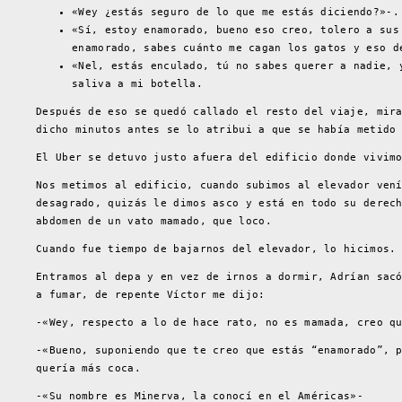
«Wey ¿estás seguro de lo que me estás diciendo?»-.
«Sí, estoy enamorado, bueno eso creo, tolero a sus
enamorado, sabes cuánto me cagan los gatos y eso d
«Nel, estás enculado, tú no sabes querer a nadie, 
saliva a mi botella.
Después de eso se quedó callado el resto del viaje, mir
dicho minutos antes se lo atribui a que se había metido
El Uber se detuvo justo afuera del edificio donde vivim
Nos metimos al edificio, cuando subimos al elevador ven
desagrado, quizás le dimos asco y está en todo su derec
abdomen de un vato mamado, que loco.
Cuando fue tiempo de bajarnos del elevador, lo hicimos.
Entramos al depa y en vez de irnos a dormir, Adrían sac
a fumar, de repente Víctor me dijo:
-«Wey, respecto a lo de hace rato, no es mamada, creo q
-«Bueno, suponiendo que te creo que estás “enamorado”, 
quería más coca.
-«Su nombre es Minerva, la conocí en el Américas»-