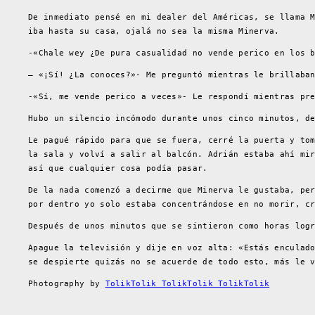
De inmediato pensé en mi dealer del Américas, se llama 
iba hasta su casa, ojalá no sea la misma Minerva.
-«Chale wey ¿De pura casualidad no vende perico en los 
– «¡Sí! ¿La conoces?»- Me preguntó mientras le brillaba
-«Sí, me vende perico a veces»- Le respondí mientras pr
Hubo un silencio incómodo durante unos cinco minutos, d
Le pagué rápido para que se fuera, cerré la puerta y to
la sala y volví a salir al balcón. Adrián estaba ahí mi
así que cualquier cosa podía pasar.
De la nada comenzó a decirme que Minerva le gustaba, pe
por dentro yo solo estaba concentrándose en no morir, c
Después de unos minutos que se sintieron como horas log
Apague la televisión y dije en voz alta: «Estás enculad
se despierte quizás no se acuerde de todo esto, más le 
Photography by
TolikTolik TolikTolik TolikTolik