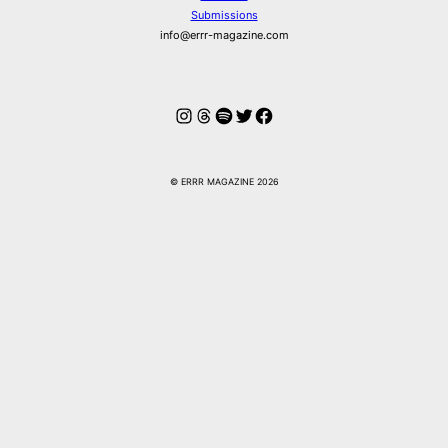
Submissions
info@errr-magazine.com
Instagram
Threads
Spotify
Twitter
Facebook
© ERRR MAGAZINE 2026