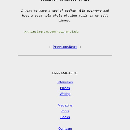
I want to have a cup of coffee with everyone and
have a good talk while playing music on my cell
phone.
www.instagram.com/naci_enojada
←
Previous
Next
→
ERRR MAGAZINE
Interviews
Places
Writing
Magazine
Prints
Books
Our team