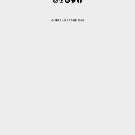
Instagram
Threads
Spotify
Twitter
Facebook
© ERRR MAGAZINE 2026