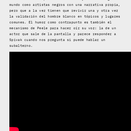
mundo como artistas negros con una narrativa propia,
pero que a la vez tienen que revivir una y otra vez
la validación del hombre blanco en tópicos y lugares
comunes. El humor como contrapunto es también el
mecanismo de Peele para hacer oír su voz: la de un
actor que sale de la pantalla y parece responder a
Spivak cuando nos pregunta si puede hablar un
subalterno.