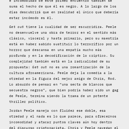
e incomodidad de este primer encuentro también se
suma el hecho de que él es negro. A lo largo de los
días descubrirá que en realidad el único que debería
estar incómodo es él.
Get out
tiene la cualidad de ser escurridiza. Peele
no desenvuelve una obra de terror en el sentido más
clásico, visceral y hasta primario, pero su maestría
está en haber sabido sustituir lo terrorífico por un
horror que descansa en una empatía mucho más
profunda y en la decodificación de lo críptico. Su
complejidad también está en la radicalidad de su
propuesta:
Get out
no es una romantización de la
cultura afroamericana. Peele deja la comedia a la
otredad en la figura del mejor amigo de Chris, Rod.
Lo absurdo de pensar en “una secta de blancos que
secuestra negros”, que bien podría haber sido un gag
de Peele, termina siendo la trama de un potente
thriller político.
Jordan Peele maneja con fluidez ese doble, esa
otredad y el nada es lo que parece, para ofrecernos
incomodidad y atacar puntos claves aún hoy dentro
del discurso criptoracista. Chris y Peele navegan el