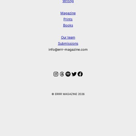
Writing
Magazine
Prints
Books
Our team
Submissions
info@errr-magazine.com
Instagram
Threads
Spotify
Twitter
Facebook
© ERRR MAGAZINE 2026