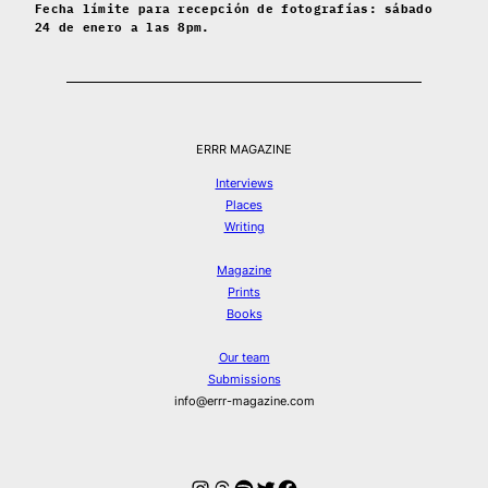
Fecha límite para recepción de fotografías: sábado
24 de enero a las 8pm.
ERRR MAGAZINE
Interviews
Places
Writing
Magazine
Prints
Books
Our team
Submissions
info@errr-magazine.com
Instagram
Threads
Spotify
Twitter
Facebook