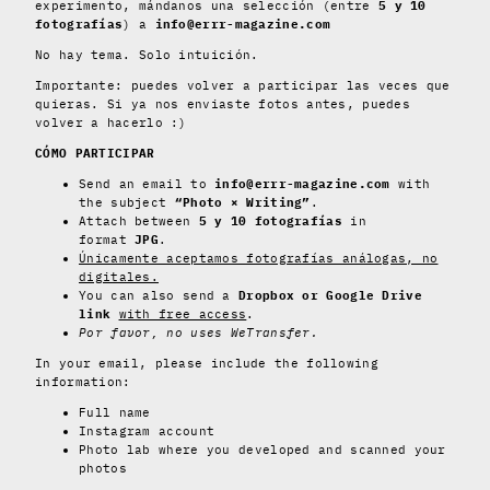
experimento, mándanos una selección (entre
5 y 10
fotografías
) a
info@errr-magazine.com
No hay tema. Solo intuición.
Importante: puedes volver a participar las veces que
quieras. Si ya nos enviaste fotos antes, puedes
volver a hacerlo :)
CÓMO PARTICIPAR
Send an email to
info@errr-magazine.com
with
the subject
“Photo × Writing”
.
Attach between
5 y 10 fotografías
in
format
JPG
.
Únicamente aceptamos fotografías análogas, no
digitales.
You can also send a
Dropbox or Google Drive
link
with free access
.
Por favor, no uses WeTransfer.
In your email, please include the following
information:
Full name
Instagram account
Photo lab where you developed and scanned your
photos