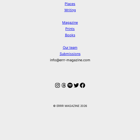
Places
Writing
Magazine
Prints
Books
Our team
Submissions
info@errr-magazine.com
Instagram
Threads
Spotify
Twitter
Facebook
© ERRR MAGAZINE 2026