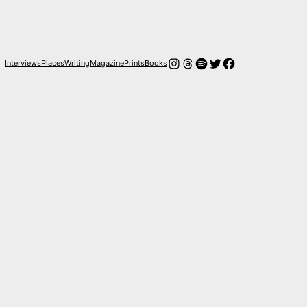
Instagram
Threads
Spotify
Twitter
Facebook
Interviews
Places
Writing
Magazine
Prints
Books