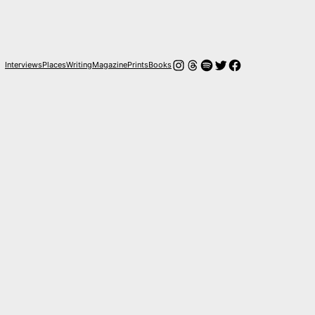
Instagram
Threads
Spotify
Twitter
Facebook
Interviews
Places
Writing
Magazine
Prints
Books