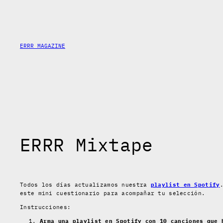
Skip
to
content
ERRR MAGAZINE
ERRR Mixtape
Todos los días actualizamos nuestra
playlist en Spotify
este mini cuestionario para acompañar tu selección.
Instrucciones:
Arma una playlist en Spotify con 10 canciones que 