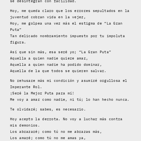
se desintegran con facilidad.
Hoy, me queda claro que los errores sepultados en la
juventud cobran vida en la vejez,
Hoy, me golpea una vez más el estigma de “La Gran
Puta”
Tan delicado nombramiento impuesto por tu impoluta
figura.
Así que sin más, esa seré yo; “La Gran Puta”
Aquella a quien nadie quiere amar,
Aquella a quien nadie ha podido dominar,
Aquella de la que todos se quieren salvar.
No rehusare más mi condición y asumiré orgullosa el
Imperante Rol.
¡Seré la Mejor Puta para mí!
Me voy a amar como nadie, ni tú; lo han hecho nunca.
Te olvidaré; sabes, es necesario.
Hoy acepto la derrota. No voy a luchar más contra
mis demonios.
Los abrazaré; como tú no me abrazas más,
Los amaré; como tú no me amas ya,