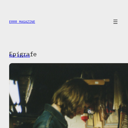
Skip
to
content
ERRR MAGAZINE
Epígrafe
Rbk Dantés