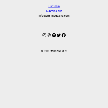
Our team
Submissions
info@errr-magazine.com
Instagram
Threads
Spotify
Twitter
Facebook
© ERRR MAGAZINE 2026