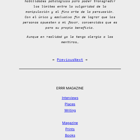
habilidades patológicas para poder transgredir
los límites entre la vulgaridad de la
manipulación y el fino arte de la persuasión.
Con el único y exclusivo fin de lograr que las
personas apuesten a mi favor, convencidas que es
para su propio beneficio.
Aunque en realidad yo le tengo alergia a las
mentiras…
←
Previous
Next
→
ERRR MAGAZINE
Interviews
Places
Writing
Magazine
Prints
Books