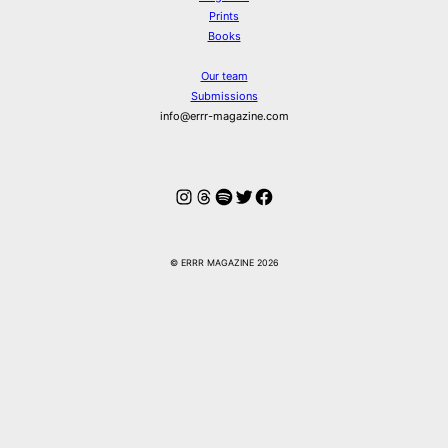
Prints
Books
Our team
Submissions
info@errr-magazine.com
Instagram
Threads
Spotify
Twitter
Facebook
© ERRR MAGAZINE 2026