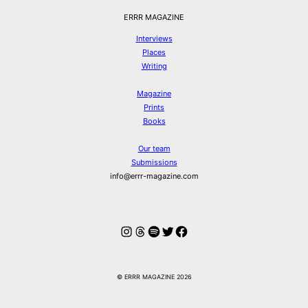
ERRR MAGAZINE
Interviews
Places
Writing
Magazine
Prints
Books
Our team
Submissions
info@errr-magazine.com
Instagram
Threads
Spotify
Twitter
Facebook
© ERRR MAGAZINE 2026