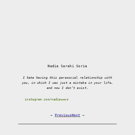
Nadia Sarahi Soria
I hate having this parasocial relationship with
you, in which I was just a mistake in your life,
and now I don’t exist.
instagram.com/nadiawwws
←
Previous
Next
→