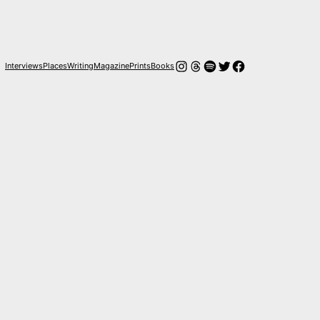
Instagram
Threads
Spotify
Twitter
Facebook
Interviews
Places
Writing
Magazine
Prints
Books