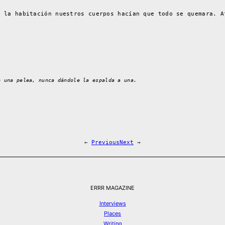
e la habitación nuestros cuerpos hacían que todo se quemara. A
o una pelea, nunca dándole la espalda a una.
←
Previous
Next
→
ERRR MAGAZINE
Interviews
Places
Writing