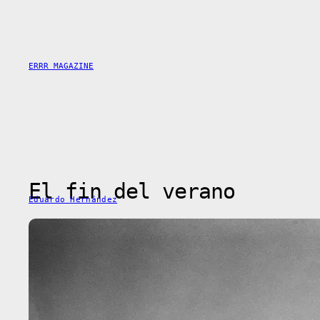
Skip
to
content
ERRR MAGAZINE
El fin del verano
Eduardo Hernández