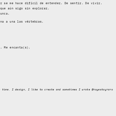
or se me hace difícil de entender. De sentir. De vivir.
 que aún sigo sin explorar.
nunca.
una a una las vértebras.
a. Me encanta(s).
e time. I design, I like to create and sometimes I wrote @hoyestoyraro