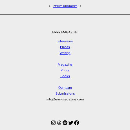
←
Previous
Next
→
ERRR MAGAZINE
Interviews
Places
Writing
Magazine
Prints
Books
Our team
Submissions
info@errr-magazine.com
Instagram
Threads
Spotify
Twitter
Facebook