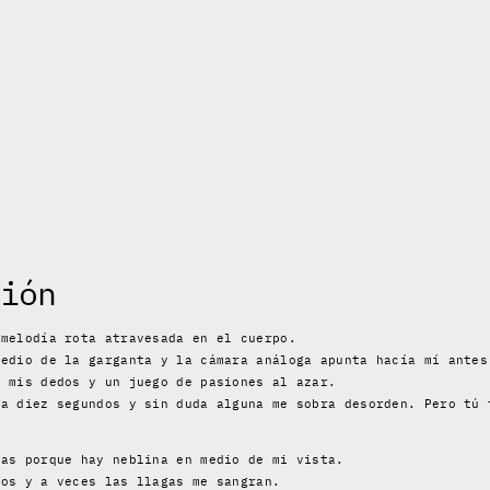
ión
 melodía rota atravesada en el cuerpo.
medio de la garganta y la cámara análoga apunta hacía mí antes
e mis dedos y un juego de pasiones al azar.
da diez segundos y sin duda alguna me sobra desorden. Pero tú 
las porque hay neblina en medio de mi vista.
los y a veces las llagas me sangran.