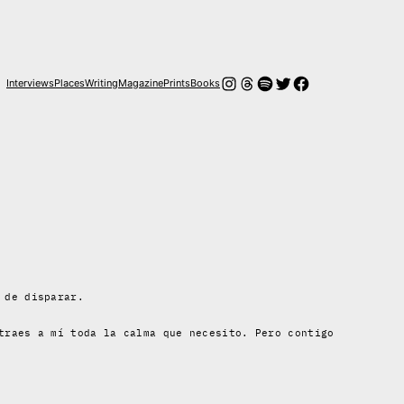
Instagram
Threads
Spotify
Twitter
Facebook
Interviews
Places
Writing
Magazine
Prints
Books
 de disparar.
traes a mí toda la calma que necesito. Pero contigo