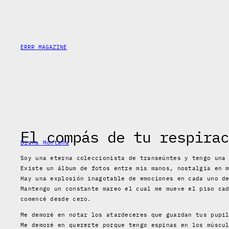
Skip
to
content
ERRR MAGAZINE
El compás de tu respirac
Diana Montaña
Soy una eterna coleccionista de transeúntes y tengo una
Existe un álbum de fotos entre mis manos, nostalgia en 
Hay una explosión inagotable de emociones en cada uno d
Mantengo un constante mareo el cual me mueve el piso ca
comencé desde cero.
Me demoré en notar los atardeceres que guardan tus pupi
Me demoré en quererte porque tengo espinas en los múscu