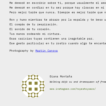
Me demoré en escribir sobre ti, porque usualmente el am
Me demoré en confiar en tu ser porque hay cloacas en mí
Pero mejor tarde que nunca. Siempre es mejor tarde que 
Ron y humo mientras te abrazo por la espalda y te beso 
El compás de tu respiración.
El sonido de tu corazón.
Tus manos rodeando mi cintura.
Esas caricias tuyas contienen una inagotable paz.
Ese gesto particular en tu rostro cuando algo te encant
Photography by
Martin Canova
Diana Montaña
Walking déjà vu and dramaqueen of fre
www.instagram.com/hoyestoyraro/