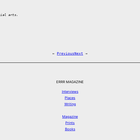
tial arts.
←
Previous
Next
→
ERRR MAGAZINE
Interviews
Places
Writing
Magazine
Prints
Books