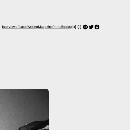
Instagram
Threads
Spotify
Twitter
Facebook
Interviews
Places
Writing
Magazine
Prints
Books