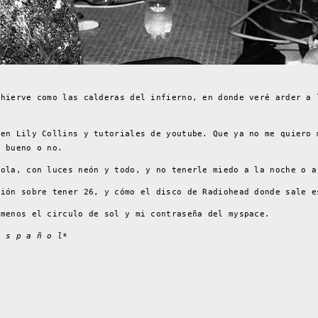
…hierve como las calderas del infierno, en donde veré arder a 
 en Lily Collins y tutoriales de youtube. Que ya no me quiero 
s bueno o no.
ñola, con luces neón y todo, y no tenerle miedo a la noche o a
ción sobre tener 26, y cómo el disco de Radiohead donde sale e
 menos el circulo de sol y mi contraseña del myspace.
e s p a ñ o l*