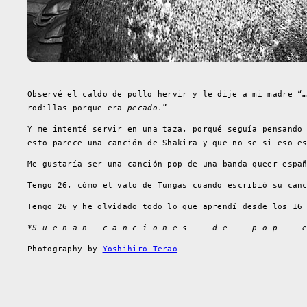
Observé el caldo de pollo hervir y le dije a mi madre “
rodillas porque era
pecado
.”
Y me intenté servir en una taza, porqué seguía pensando
esto parece una canción de Shakira y que no se si eso e
Me gustaría ser una canción pop de una banda queer espa
Tengo 26, cómo el vato de Tungas cuando escribió su can
Tengo 26 y he olvidado todo lo que aprendí desde los 16
*S u e n a n   c a n c i o n e s     d e     p o p     
Photography by
Yoshihiro Terao