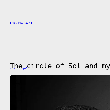
Skip
to
content
ERRR MAGAZINE
The circle of Sol and my
Leo Rangel