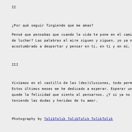
II
¿Por qué seguir fingiendo que me amas?
Pensé que pensabas que cuando la vida te pone en el cam
de luchar? Las palabras al aire siguen y siguen, yo ya 
acostumbrado a despertar y pensar en ti, en ti y en mí,
III
Vivíamos en el castillo de las (des)ilusiones, todo per
Estos últimos meses me he dedicado a esperar. Esperar u
quede la felicidad que siento al pensarnos. ¿Y si ya no
teniendo las dudas y heridas de tu amor.
Photography by
TolikTolik TolikTolik TolikTolik