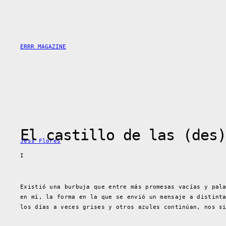
Skip
to
content
ERRR MAGAZINE
El castillo de las (des)
Jess Flores
I
Existió una burbuja que entre más promesas vacías y pal
en mí, la forma en la que se envió un mensaje a distint
los días a veces grises y otros azules continúan, nos s