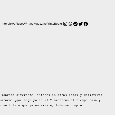
Instagram
Threads
Spotify
Twitter
Facebook
Interviews
Places
Writing
Magazine
Prints
Books
 sonrisa diferente, interés en otras cosas y desinterés
untarme ¿qué hago yo aquí? Y mientras el tiempo pasa y
en un futuro que ya no existe, todo se rompió.