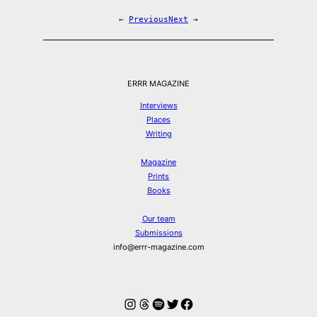
←
Previous
Next
→
ERRR MAGAZINE
Interviews
Places
Writing
Magazine
Prints
Books
Our team
Submissions
info@errr-magazine.com
Instagram
Threads
Spotify
Twitter
Facebook