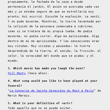
propiamente, la fachada de la casa a donde
pertenecía el jardín. El avión se acercaba cada vez
más y yo estaba seguro de que se estrellaría muy
pronto. Así ocurrió. Escuché la explosión. La sentí.
Y no pude moverme. Mientras, la tierra levantada por
la colisión de la aeronave comenzaba a cubrirme,
como si se tratara de mi propia tumba. No podía
moverme, no podía correr. Algo me aprisionaba. Algo
dentro de mí me aprisionaba. Y las sensaciones eran
muy vívidas. Muy vívidas y pausadas: la tierra
desprendida de la tierra, el sonido, la fricción, el
calor, la voracidad del mundo que se acaba; y el
miedo.
3. Which movie has made you laugh the most?
Full Monty
(hace años).
4. What song would you like to have played at your
funeral?
"
La Sonnerie de Sainte Geneviève du Mont à Paris
” de
Marin Marais.
5. What is your definition of «art»?
Todo aquello que no se puede evitar.