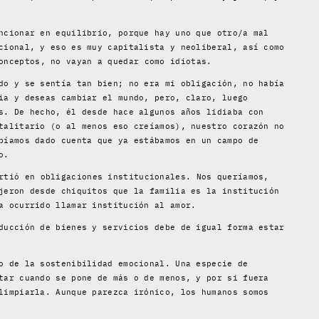
ncionar en equilibrio, porque hay uno que otro/a mal
cional, y eso es muy capitalista y neoliberal, así como
onceptos, no vayan a quedar como idiotas.
do y se sentía tan bien; no era mi obligación, no había
ia y deseas cambiar el mundo, pero, claro, luego
s. De hecho, él desde hace algunos años lidiaba con
talitario (o al menos eso creíamos), nuestro corazón no
bíamos dado cuenta que ya estábamos en un campo de
o.
rtió en obligaciones institucionales. Nos queríamos,
jeron desde chiquitos que la familia es la institución
a ocurrido llamar institución al amor.
ducción de bienes y servicios debe de igual forma estar
o de la sostenibilidad emocional. Una especie de
tar cuando se pone de más o de menos, y por si fuera
limpiarla. Aunque parezca irónico, los humanos somos