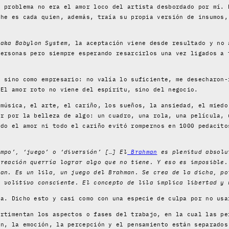
l problema no era el amor loco del artista desbordado por mí. 
che es cada quien, además, traía su propia versión de insumos,
 aka Babylon System
, la aceptación viene desde resultado y no 
personas pero siempre esperando resarcirlos una vez ligados a 
, sino como empresario: no valía lo suficiente, me desecharon-
 El amor roto no viene del espíritu, sino del negocio.
 música, el arte, el cariño, los sueños, la ansiedad, el miedo
or por la belleza de algo: un cuadro, una rola, una película, 
odo el amor ni todo el cariño evitó rompernos en 1000 pedacito
mpo’, ‘juego’ o ‘diversión’ […] El
Brahman
es plenitud absolu
creación querría lograr algo que no tiene. Y eso es imposible.
man. Es un lila, un juego del Brahman. Se crea de la dicha, po
o volitivo consciente. El concepto de lila implica libertad y 
ia. Dicho esto y casi como con una especie de culpa por no usa
artimentan los aspectos o fases del trabajo, en la cual las pe
ón, la emoción, la percepción y el pensamiento están separados