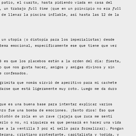
 patio, el cuarto, hasta pidiendo viada en casa del
), un trabajo
full time
(que en un principio no era
full
 de llenar la piscina inflable, así hasta las 12 de la
 un utopía (o distopía para los imperialistas) desde
tema emocional, específicamente ese que tiene que ver
é es que los placebos están a la orden del día: fiesta,
o que nos gusta hacer, amigos y amigas divinos y sin
e confesados.
grimita que nomás sirvió de aperitivo para mi cachete
darse que está ligeramente muy roto. Luego me da duro
que es una buena base para intentar explicar varios
nzo fue una bomba de emociones. ¡Santo dios! Eso que
plotón
de rola en un rave (jajaja que ruca me sentí
erlo o no, ni siquiera es que pensará en hacer una vida
se a la ventilla 3 por el sello para formalizar). Pongan
terana, cristiano protestante, capitalista y jodida, y