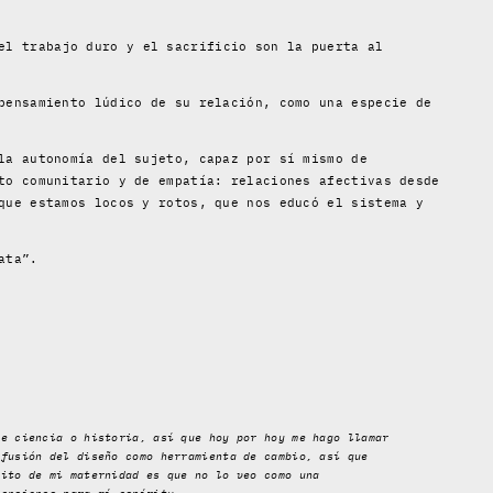
l trabajo duro y el sacrificio son la puerta al
pensamiento lúdico de su relación, como una especie de
la autonomía del sujeto, capaz por sí mismo de
to comunitario y de empatía: relaciones afectivas desde
que estamos locos y rotos, que nos educó el sistema y
ata”.
de ciencia o historia, así que hoy por hoy me hago llamar
ifusión del diseño como herramienta de cambio, así que
nito de mi maternidad es que no lo veo como una