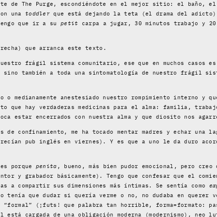
rte de The Purge, escondiéndote en el mejor sitio: el baño, el
con una
toddler
que está dejando la teta (el drama del adicto
tengo que ir a su
petit
carpa a jugar, 30 minutos trabajo y 20
recha) que arranca este texto.
nuestro frágil sistema comunitario, ese que en muchos casos es
, sino también a toda una sintomatología de nuestro frágil sis
do o medianamente anestesiado nuestro rompimiento interno y qu
rto que hay verdaderas medicinas para el alma: familia, trabaj
toca estar encerrados con nuestra alma y que diosito nos agarr
as de confinamiento, me ha tocado mentar madres y echar una la
arecían pub inglés en viernes). Y es que a uno le da duro acor
ues porque
penita
, bueno, más bien pudor emocional, pero creo 
intor y grabador básicamente). Tengo que confesar que el comie
tas a compartir sus dimensiones más íntimas. Se sentía como
ex
no tenía que dudar si quería verme o no, no dudaba en querer v
a “formal” (¡futs! que palabra tan horrible, forma=formato: pa
al está cargada de una obligación moderna (modernismo), neo lu