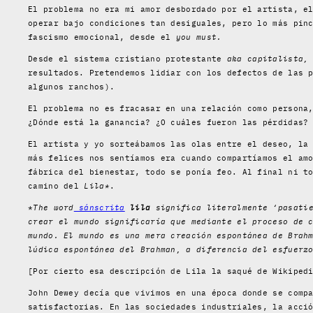
El problema no era mi amor desbordado por el artista, e
operar bajo condiciones tan desiguales, pero lo más pin
fascismo emocional, desde el
you must.
Desde el sistema cristiano protestante
aka capitalista,
resultados. Pretendemos lidiar con los defectos de las 
algunos ranchos).
El problema no es fracasar en una relación como persona
¿Dónde está la ganancia? ¿O cuáles fueron las pérdidas?
El artista y yo sorteábamos las olas entre el deseo, la
más felices nos sentíamos era cuando compartíamos el am
fábrica del bienestar, todo se ponía feo. Al final ni t
camino del
Lila*
.
*
The word
sánscrita
lila
significa literalmente ‘pasatie
crear el mundo significaría que mediante el proceso de 
mundo. El mundo es una mera creación espontánea de Brah
lúdica espontánea del Brahman, a diferencia del esfuerz
[Por cierto esa descripción de Lila la saqué de Wikiped
John Dewey decía que vivimos en una época donde se comp
satisfactorias. En las sociedades industriales, la acci