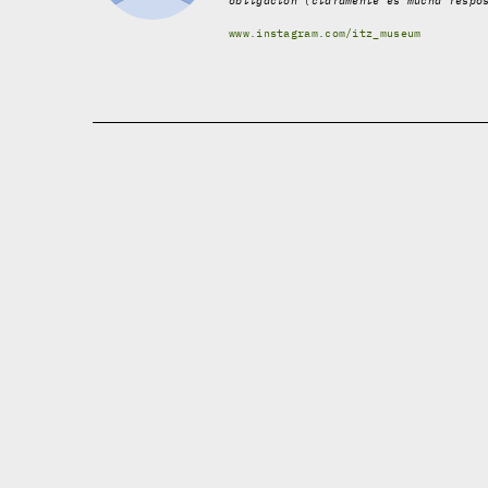
obligación (claramente es mucha respo
www.instagram.com/itz_museum