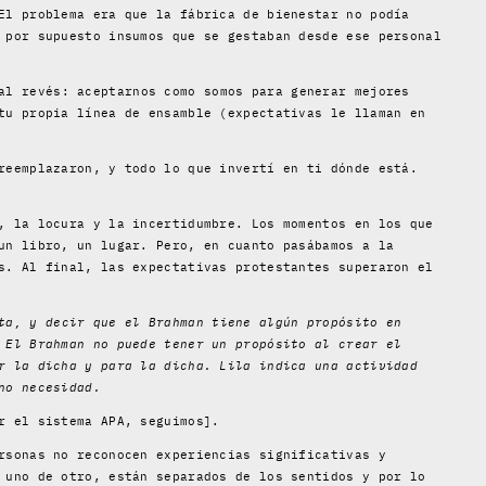
El problema era que la fábrica de bienestar no podía
 por supuesto insumos que se gestaban desde ese personal
al revés: aceptarnos como somos para generar mejores
tu propia línea de ensamble (expectativas le llaman en
reemplazaron, y todo lo que invertí en ti dónde está.
, la locura y la incertidumbre. Los momentos en los que
un libro, un lugar. Pero, en cuanto pasábamos a la
s. Al final, las expectativas protestantes superaron el
ta, y decir que el Brahman tiene algún propósito en
 El Brahman no puede tener un propósito al crear el
r la dicha y para la dicha. Lila indica una actividad
no necesidad.
r el sistema APA, seguimos].
rsonas no reconocen experiencias significativas y
 uno de otro, están separados de los sentidos y por lo