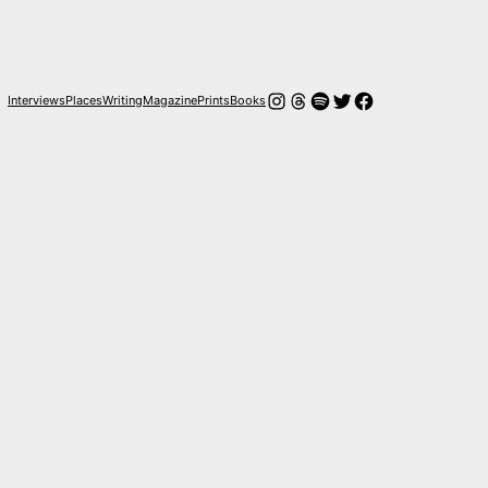
Instagram
Threads
Spotify
Twitter
Facebook
Interviews
Places
Writing
Magazine
Prints
Books