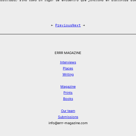
sabilidad) sino como un lugar de encuentro que funciona en distintas di
←
Previous
Next
→
ERRR MAGAZINE
Interviews
Places
Writing
Magazine
Prints
Books
Our team
Submissions
info@errr-magazine.com