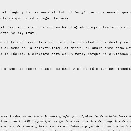
 el juego y la responsabilidad. El
babyboomer
nos enseñó que e
refiero que ustedes hagan la suya.
 al contrario creo que muchas han logrado compenetrarse en el 
iente no hay azar.
do el término como la creencia en la libertad individual y en 
n el seno de la colectividad, es decir, el anarquismo como ac
de lo lúdico. Claramente esto es un reto, porque no olvidemos 
ti mismo: es decir el auto-cuidado y el de tú comunidad inmedi
 hace 9 años me dedico a la museografía principalmente de exhibiciones 
 Diseño en la UAM-Cuajimalpa. Tengo diversos intentos de proyectos de d
 una niña de 2 años y bueno esa es una labor muy grande, creo que lo bo