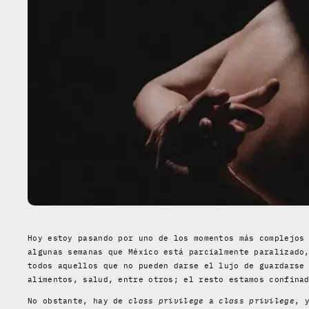
Hoy estoy pasando por uno de los momentos más complejos
algunas semanas que México está parcialmente paralizado
todos aquellos que no pueden darse el lujo de guardarse
alimentos, salud, entre otros; el resto estamos confina
No obstante, hay de
class privilege
a
class privilege
, 