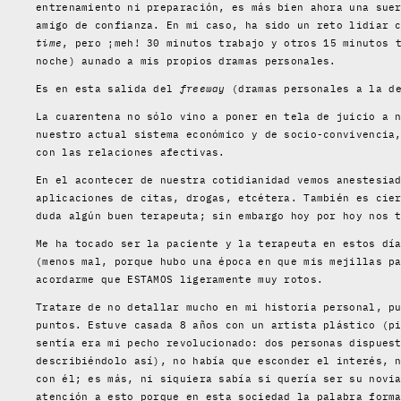
entrenamiento ni preparación, es más bien ahora una sue
amigo de confianza. En mi caso, ha sido un reto lidiar 
time
, pero ¡meh! 30 minutos trabajo y otros 15 minutos 
noche) aunado a mis propios dramas personales.
Es en esta salida del
freeway
(dramas personales a la de
La cuarentena no sólo vino a poner en tela de juicio a 
nuestro actual sistema económico y de socio-convivencia
con las relaciones afectivas.
En el acontecer de nuestra cotidianidad vemos anestesia
aplicaciones de citas, drogas, etcétera. También es cie
duda algún buen terapeuta; sin embargo hoy por hoy nos 
Me ha tocado ser la paciente y la terapeuta en estos dí
(menos mal, porque hubo una época en que mis mejillas p
acordarme que ESTAMOS ligeramente muy rotos.
Tratare de no detallar mucho en mi historia personal, p
puntos. Estuve casada 8 años con un artista plástico (p
sentía era mi pecho revolucionado: dos personas dispues
describiéndolo así), no había que esconder el interés, 
con él; es más, ni siquiera sabía si quería ser su novi
atención a esto porque en esta sociedad la palabra form