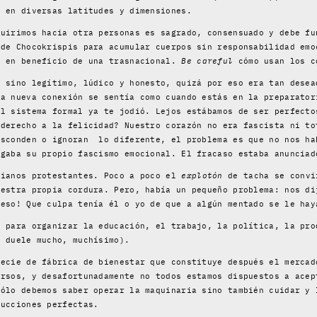
s en diversas latitudes y dimensiones.
quirimos hacia otra personas es sagrado, consensuado y debe fu
 de Chocokrispis para acumular cuerpos sin responsabilidad emo
d en beneficio de una trasnacional.
Be careful
cómo usan los c
, sino legítimo, lúdico y honesto, quizá por eso era tan desea
ta nueva conexión se sentía como cuando estás en la preparator
el sistema formal ya te jodió. Lejos estábamos de ser perfecto
 derecho a la felicidad? Nuestro corazón no era fascista ni to
esconden o ignoran lo diferente, el problema es que no nos ha
rgaba su propio fascismo emocional. El fracaso estaba anunciad
tianos protestantes. Poco a poco el
explotón
de tacha se convi
uestra propia cordura. Pero, había un pequeño problema: nos di
 eso! Que culpa tenía él o yo de que a algún mentado se le hay
a para organizar la educación, el trabajo, la política, la pro
y duele mucho, muchísimo).
pecie de fábrica de bienestar que constituye después el mercad
ursos, y desafortunadamente no todos estamos dispuestos a acep
sólo debemos saber operar la maquinaria sino también cuidar y 
ducciones perfectas.