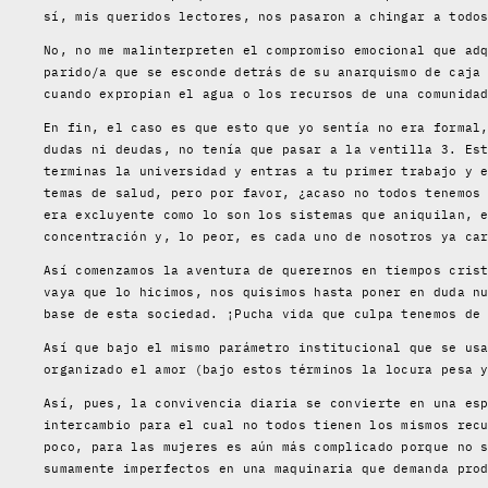
sí, mis queridos lectores, nos pasaron a chingar a todo
No, no me malinterpreten el compromiso emocional que ad
parido/a que se esconde detrás de su anarquismo de caja
cuando expropian el agua o los recursos de una comunida
En fin, el caso es que esto que yo sentía no era formal
dudas ni deudas, no tenía que pasar a la ventilla 3. Es
terminas la universidad y entras a tu primer trabajo y 
temas de salud, pero por favor, ¿acaso no todos tenemos
era excluyente como lo son los sistemas que aniquilan, 
concentración y, lo peor, es cada uno de nosotros ya ca
Así comenzamos la aventura de querernos en tiempos cris
vaya que lo hicimos, nos quisimos hasta poner en duda n
base de esta sociedad. ¡Pucha vida que culpa tenemos de
Así que bajo el mismo parámetro institucional que se us
organizado el amor (bajo estos términos la locura pesa 
Así, pues, la convivencia diaria se convierte en una es
intercambio para el cual no todos tienen los mismos rec
poco, para las mujeres es aún más complicado porque no 
sumamente imperfectos en una maquinaria que demanda pro