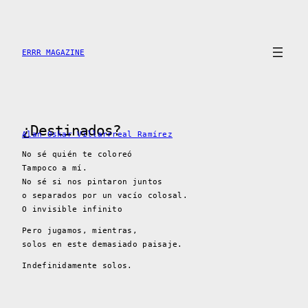
Skip
to
content
ERRR MAGAZINE
¿Destinados?
Alan Oskar Villarrreal Ramírez
No sé quién te coloreó
Tampoco a mí.
No sé si nos pintaron juntos
o separados por un vacío colosal.
O invisible infinito
Pero jugamos, mientras,
solos en este demasiado paisaje.
Indefinidamente solos.