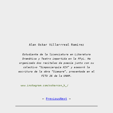
Alan Oskar Villarrreal Ramírez
Estudiante de la licenciatura en Literatura
Dramática y Teatro impartida en la FFyL. Ha
organizado dos recitales de poesía junto con su
colectivo “Simposiarquía XIX” y asesoró la
escritura de la obra “Siempre”, presentada en el
FITU 26 de la UNAM.
www.instagram.com/oskarcon_k_/
←
Previous
Next
→