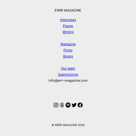
ERRR MAGAZINE
Interviews
Places
Writing
Magazine
Prints
Books
Our team
Submissions
info@errr-magazine.com
Instagram
Threads
Spotify
Twitter
Facebook
© ERRR MAGAZINE 2026