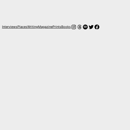
Instagram
Threads
Spotify
Twitter
Facebook
Interviews
Places
Writing
Magazine
Prints
Books