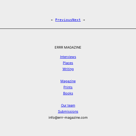
←
Previous
Next
→
ERRR MAGAZINE
Interviews
Places
Writing
Magazine
Prints
Books
Our team
Submissions
info@errr-magazine.com