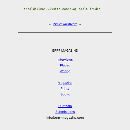
arboldelimon.wixsite.com/blog-paola-iridee
←
Previous
Next
→
ERRR MAGAZINE
Interviews
Places
Writing
Magazine
Prints
Books
Our team
Submissions
info@errr-magazine.com