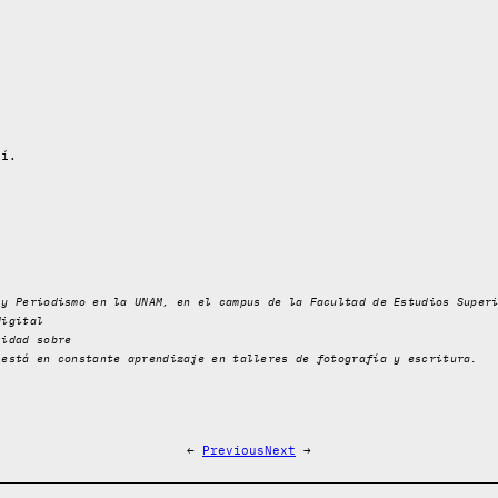
mí.
 y Periodismo en la UNAM, en el campus de la Facultad de Estudios Super
digital
sidad sobre
 está en constante aprendizaje en talleres de fotografía y escritura.
←
Previous
Next
→