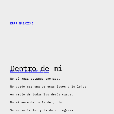
Skip
to
content
ERRR MAGAZINE
Dentro de mí
Celeste Álvarez López
No sé amar estando enojada.
No puedo ser una de esas luces a lo lejos
en medio de todas las demás casas.
No sé encender a la de junto.
Se me va la luz y tarda en regresar.