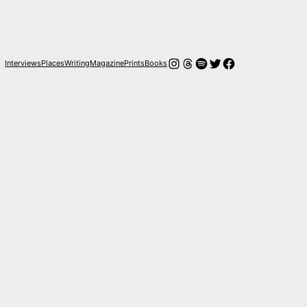
Instagram
Threads
Spotify
Twitter
Facebook
Interviews
Places
Writing
Magazine
Prints
Books