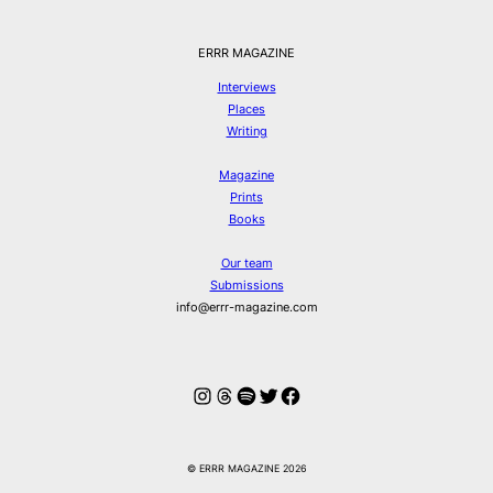
ERRR MAGAZINE
Interviews
Places
Writing
Magazine
Prints
Books
Our team
Submissions
info@errr-magazine.com
Instagram
Threads
Spotify
Twitter
Facebook
© ERRR MAGAZINE 2026