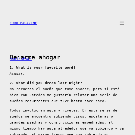
Skip
to
content
ERRR MAGAZINE
Dejarme ahogar
MonicaEsan
1. What is your favorite word?
Alegar.
2. What did you dream last night?
No recuerdo el sueño que tuve anoche, pero sí está
bien con ustedes me gustaría relatar una serie de
sueños recurrentes que tuve hasta hace poco.
Todos involucran agua y niveles. En esta serie de
sueños me encuentro subiendo pisos, escaleras o
grandes piedras y construcciones empedradas, al
mismo tiempo hay agua alrededor que va subiendo y va
subiendo, al mismo tiempo que voy subiendo yo.