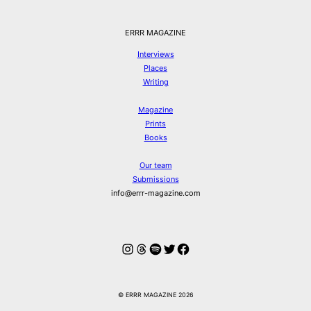
ERRR MAGAZINE
Interviews
Places
Writing
Magazine
Prints
Books
Our team
Submissions
info@errr-magazine.com
Instagram
Threads
Spotify
Twitter
Facebook
© ERRR MAGAZINE 2026