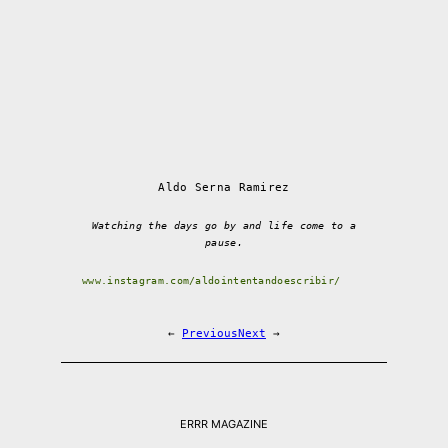
Aldo Serna Ramirez
Watching the days go by and life come to a
pause.
www.instagram.com/aldointentandoescribir/
←
Previous
Next
→
ERRR MAGAZINE