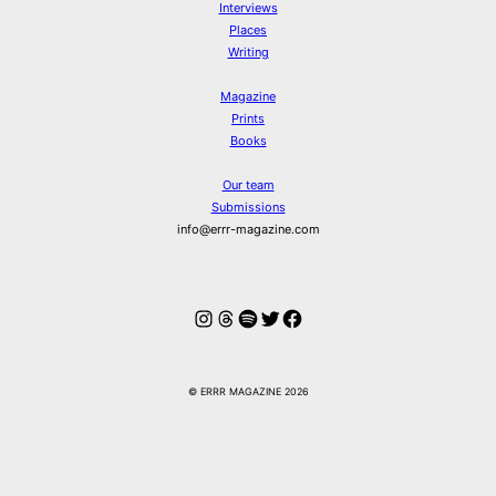
Interviews
Places
Writing
Magazine
Prints
Books
Our team
Submissions
info@errr-magazine.com
Instagram
Threads
Spotify
Twitter
Facebook
© ERRR MAGAZINE 2026