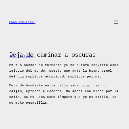
Skip
to
content
ERRR MAGAZINE
Deja de caminar a oscuras
Jhonny Eyder
En tus noches de tormenta ya no quiero servirte como
refugio del mundo, puesto que ante la bruma cruel
del día suplicas oscuridad, suplicas por mí.
Deja de hundirte en la bella sabiduría, ya no
caigas, aprende a conocer. No andes con miedo por la
calle, no me uses como lámpara que yo no brillo, yo
no mato pesadillas.