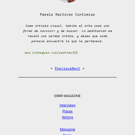
Pamela Martinez Contreras
Como artista visual, habito el arte como una
forma de convivir y de buscar. La meditación me
reveló una verdad íntima, y deseo que cada
persona encuentre la que le pertenece.
www.instagram.com/pamther333
←
Previous
Next
→
ERRR MAGAZINE
Interviews
Places
Writing
Magazine