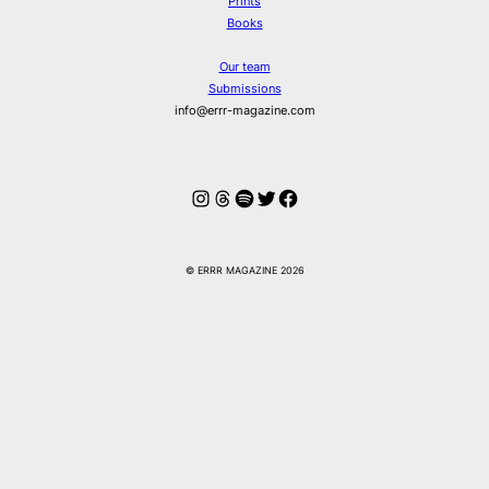
Prints
Books
Our team
Submissions
info@errr-magazine.com
Instagram
Threads
Spotify
Twitter
Facebook
© ERRR MAGAZINE 2026