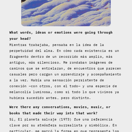
What words, ideas or emotions were going through
your head?
Mientras trabajaba, pensaba en la idea de la
perpetuidad del alma. En cómo cada existencia es un
fragmento dentro de un recorrido más amplio, más
antiguo, más silencioso. Me rondaban imágenes de
caminos que se entrelazan, de encuentros que parecen
casuales pero cargan un aprendizaje y acompañamiento
a la vez. Había una sensación persistente de
conexión —con otros, con el todo— y una especie de
melancolía luminosa, como si todo lo que vivimos ya
hubiera sucedido antes… pero distinto.
Were there any conversations, movies, music, or
books that made their way into that work?
Sí, El planeta salvaje (1973) fue una referencia
clave por su atmósfera surrealista y simbólica. En
particular, me marcó la forma en que representa los