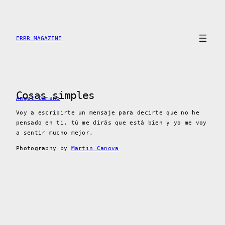
Skip
to
content
ERRR MAGAZINE
Cosas simples
Angel Camaño
Voy a escribirte un mensaje para decirte que no he
pensado en ti, tú me dirás que está bien y yo me voy
a sentir mucho mejor.
Photography by
Martin Canova