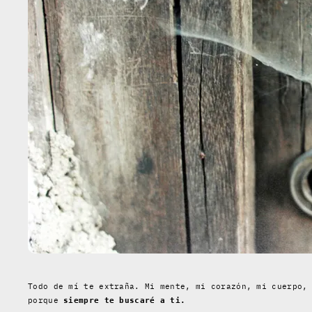
Todo de mí te extraña. Mi mente, mi corazón, mi cuerpo,
porque
siempre te buscaré a ti.