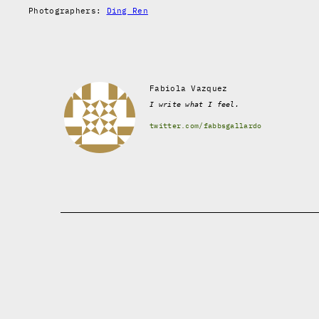
Photographers:
Ding Ren
Fabiola Vazquez
I write what I feel.
twitter.com/fabbsgallardo