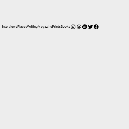
Instagram
Threads
Spotify
Twitter
Facebook
Interviews
Places
Writing
Magazine
Prints
Books