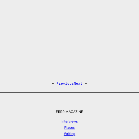
←
Previous
Next
→
ERRR MAGAZINE
Interviews
Places
Writing