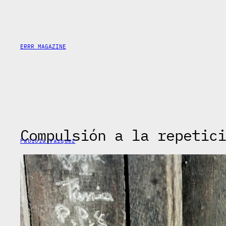
Skip
to
content
ERRR MAGAZINE
Compulsión a la repetici
Fabiola Vazquez