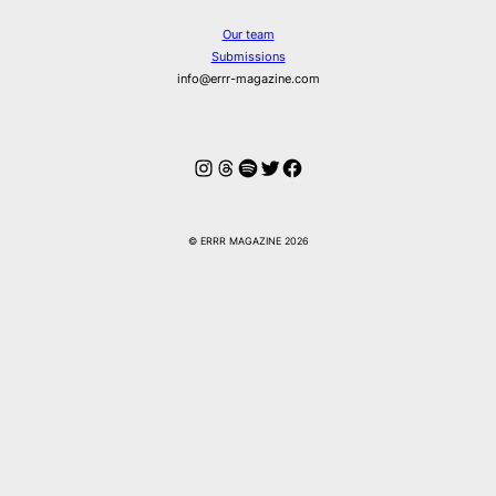
Our team
Submissions
info@errr-magazine.com
Instagram
Threads
Spotify
Twitter
Facebook
© ERRR MAGAZINE 2026