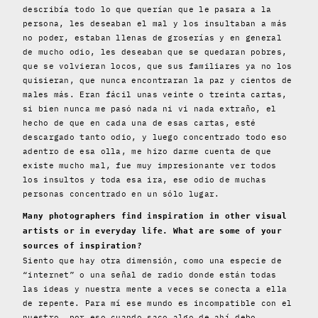
describía todo lo que querían que le pasara a la
persona, les deseaban el mal y los insultaban a más
no poder, estaban llenas de groserías y en general
de mucho odio, les deseaban que se quedaran pobres,
que se volvieran locos, que sus familiares ya no los
quisieran, que nunca encontraran la paz y cientos de
males más. Eran fácil unas veinte o treinta cartas,
si bien nunca me pasó nada ni vi nada extraño, el
hecho de que en cada una de esas cartas, esté
descargado tanto odio, y luego concentrado todo eso
adentro de esa olla, me hizo darme cuenta de que
existe mucho mal, fue muy impresionante ver todos
los insultos y toda esa ira, ese odio de muchas
personas concentrado en un sólo lugar.
Many photographers find inspiration in other visual
artists or in everyday life. What are some of your
sources of inspiration?
Siento que hay otra dimensión, como una especie de
“internet” o una señal de radio donde están todas
las ideas y nuestra mente a veces se conecta a ella
de repente. Para mí ese mundo es incompatible con el
nuestro, por eso cuando saco algo de ahí debo