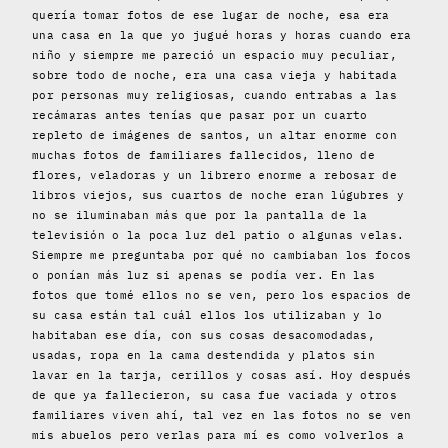
quería tomar fotos de ese lugar de noche, esa era
una casa en la que yo jugué horas y horas cuando era
niño y siempre me pareció un espacio muy peculiar,
sobre todo de noche, era una casa vieja y habitada
por personas muy religiosas, cuando entrabas a las
recámaras antes tenías que pasar por un cuarto
repleto de imágenes de santos, un altar enorme con
muchas fotos de familiares fallecidos, lleno de
flores, veladoras y un librero enorme a rebosar de
libros viejos, sus cuartos de noche eran lúgubres y
no se iluminaban más que por la pantalla de la
televisión o la poca luz del patio o algunas velas.
Siempre me preguntaba por qué no cambiaban los focos
o ponían más luz si apenas se podía ver. En las
fotos que tomé ellos no se ven, pero los espacios de
su casa están tal cuál ellos los utilizaban y lo
habitaban ese día, con sus cosas desacomodadas,
usadas, ropa en la cama destendida y platos sin
lavar en la tarja, cerillos y cosas así. Hoy después
de que ya fallecieron, su casa fue vaciada y otros
familiares viven ahí, tal vez en las fotos no se ven
mis abuelos pero verlas para mí es como volverlos a