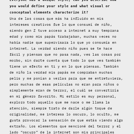
you would define your style and what visual or
conceptual elements characterize it?
Una de las cosas que más ha influido en mis
intereses creativos fue lo que consumí de niño,
siendo gen Z tuve acceso a internet a muy temprana
edad y como mis papás trabajaban, muchas veces no
había nadie que supervisara lo que yo consumía en
internet. La verdad siendo niño pues se te hace
fácil y piensas que no pasa nada, ves las cosas por
morbo, sin darte cuenta que todo lo que ves también
tiene un efecto en ti y en lo que piensas. También
de niño la verdad mis papás me compraban muchas
pelis y me ponían a verlas para que me entretuviera,
pero muchas de esas películas no eran para niños o
simplemente eran de terror, el cuál se convertiría
en mi género favorito. Mi estilo es muy personal,
exploro todo aquello que me nace o me llama la
atención, siempre trato de darle algún toque de
originalidad, me interesa lo oscuro, lo oculto, me
gusta provocar la sensación de que estás viendo algo
extraño. Los elementos que mencioné del terror y el
lado “oscuro” de la internet son mis principales